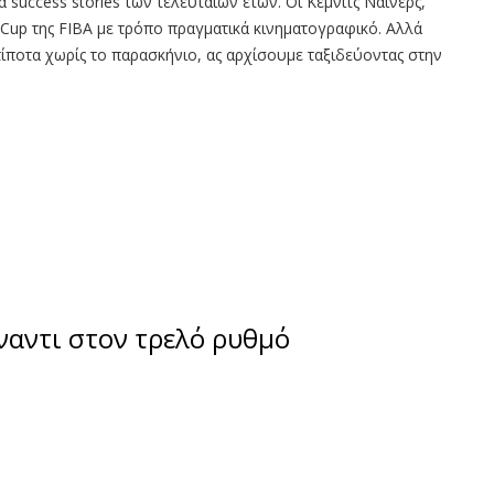
success stories των τελευταίων ετών. Οι Κέμνιτς Νάινερς,
 Cup της FIBA με τρόπο πραγματικά κινηματογραφικό. Αλλά
ποτα χωρίς το παρασκήνιο, ας αρχίσουμε ταξιδεύοντας στην
ναντι στον τρελό ρυθμό