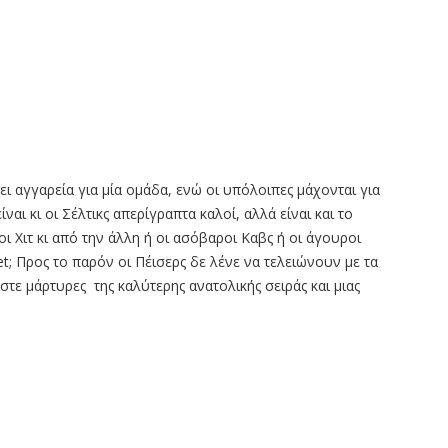
ι αγγαρεία για μία ομάδα, ενώ οι υπόλοιπες μάχονται για
ναι κι οι Σέλτικς απερίγραπτα καλοί, αλλά είναι και το
ι Χιτ κι από την άλλη ή οι ασόβαροι Καβς ή οι άγουροι
et; Προς το παρόν οι Πέισερς δε λένε να τελειώνουν με τα
στε μάρτυρες της καλύτερης ανατολικής σειράς και μιας