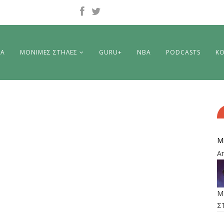
ΡΑ
ΜΟΝΙΜΕΣ ΣΤΗΛΕΣ
GURU+
NBA
PODCASTS
ΚΟ
M
Α
M
Σ