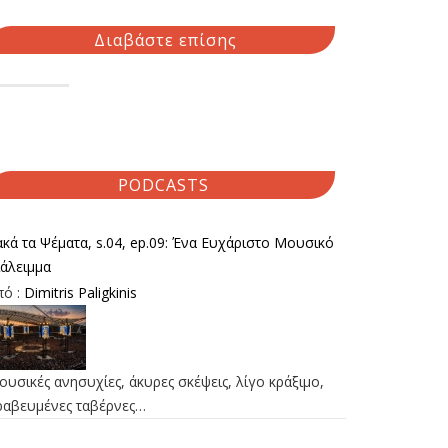
Διαβάστε επίσης
PODCASTS
κά τα Ψέματα, s.04, ep.09: Ένα Ευχάριστο Μουσικό
ιάλειμμα
πό :
Dimitris Paligkinis
υσικές ανησυχίες, άκυρες σκέψεις, λίγο κράξιμο,
ραβευμένες ταβέρνες…