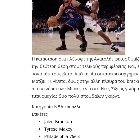
Η κατάσταση στα πλέι-οφς της Ανατολής φέτος θυμίζε
την δεύτερη θέση στους τελικούς περιφέρειας. Ναι, εί
μονοπάτι τους βατό. Από τη μία οι κατακρεουργημένο
Μάτζικ. Τι γίνεται όμως στην άλλη πλευρά του brack
απομεινάρια των Μπακς, ενώ στο Νικς-Σιξερς γινόμα
τιτανομαχίας δύο πολύ σπουδαίων γκαρντ.
Κατηγορία
NBA και άλλα
Ετικέτες
Jalen Brunson
Tyrese Maxey
Philadelphia 76ers