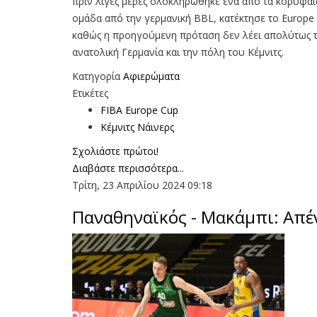
πριν λίγες μέρες ολοκληρώθηκε ένα από τα κορυφαία 
ομάδα από την γερμανική BBL, κατέκτησε το Europe
καθώς η προηγούμενη πρόταση δεν λέει απολύτως τί
ανατολική Γερμανία και την πόλη του Κέμνιτς.
Κατηγορία
Αφιερώματα
Ετικέτες
FIBA Europe Cup
Κέμνιτς Νάινερς
Σχολιάστε πρώτοι!
Διαβάστε περισσότερα...
Τρίτη, 23 Απριλίου 2024 09:18
Παναθηναϊκός - Μακάμπι: Απέ