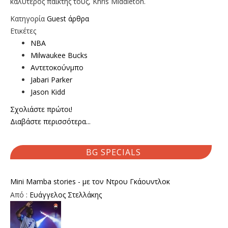
καλύτερος παίκτης τους, Κhris Middleton.
Κατηγορία
Guest άρθρα
Ετικέτες
NBA
Milwaukee Bucks
Αντετοκούνμπο
Jabari Parker
Jason Kidd
Σχολιάστε πρώτοι!
Διαβάστε περισσότερα...
BG SPECIALS
Mini Mamba stories - με τον Ντρου Γκάουντλοκ
Από :
Ευάγγελος Στελλάκης