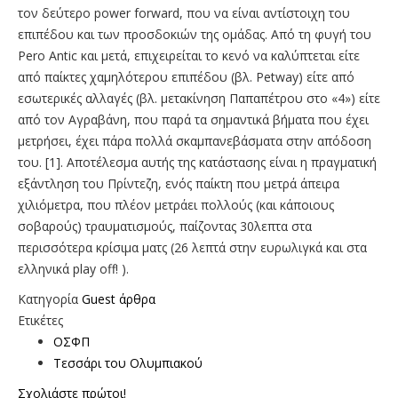
τον δεύτερο power forward, που να είναι αντίστοιχη του
επιπέδου και των προσδοκιών της ομάδας. Από τη φυγή του
Pero Antic και μετά, επιχειρείται το κενό να καλύπτεται είτε
από παίκτες χαμηλότερου επιπέδου (βλ. Petway) είτε από
εσωτερικές αλλαγές (βλ. μετακίνηση Παπαπέτρου στο «4») είτε
από τον Αγραβάνη, που παρά τα σημαντικά βήματα που έχει
μετρήσει, έχει πάρα πολλά σκαμπανεβάσματα στην απόδοση
του. [1]. Αποτέλεσμα αυτής της κατάστασης είναι η πραγματική
εξάντληση του Πρίντεζη, ενός παίκτη που μετρά άπειρα
χιλιόμετρα, που πλέον μετράει πολλούς (και κάποιους
σοβαρούς) τραυματισμούς, παίζοντας 30λεπτα στα
περισσότερα κρίσιμα ματς (26 λεπτά στην ευρωλιγκά και στα
ελληνικά play off! ).
Κατηγορία
Guest άρθρα
Ετικέτες
ΟΣΦΠ
Τεσσάρι του Ολυμπιακού
Σχολιάστε πρώτοι!