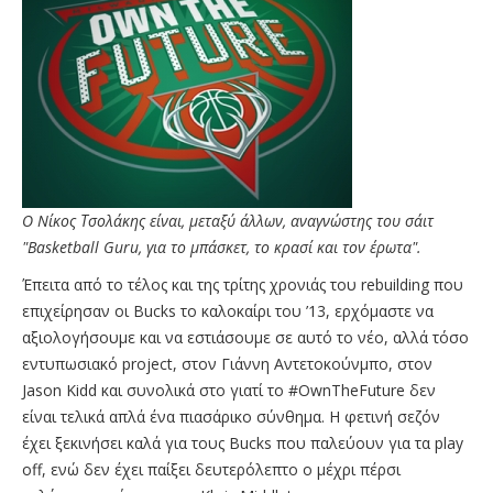
O Nίκος Τσολάκης είναι, μεταξύ άλλων, αναγνώστης του σάιτ
"Basketball Guru, για το μπάσκετ, το κρασί και τον έρωτα".
Έπειτα από το τέλος και της τρίτης χρονιάς του rebuilding που
επιχείρησαν οι Bucks το καλοκαίρι του ’13, ερχόμαστε να
αξιολογήσουμε και να εστιάσουμε σε αυτό το νέο, αλλά τόσο
εντυπωσιακό project, στον Γιάννη Αντετοκούνμπο, στον
Jason Kidd και συνολικά στο γιατί το #OwnTheFuture δεν
είναι τελικά απλά ένα πιασάρικο σύνθημα. Η φετινή σεζόν
έχει ξεκινήσει καλά για τους Bucks που παλεύουν για τα play
off, ενώ δεν έχει παίξει δευτερόλεπτο ο μέχρι πέρσι