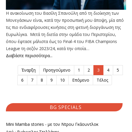
Η ανακοίνωση του Βασίλη Σπανούλη από τη διοίκηση των
Μονεγάσκων είναι, κατά την προσωπική μου άποψη, μία από
τις πιο ενδιαφέρουσες κινήσεις στη φετινή διοργάνωση της
Ευρωλίγκα. Μετά τη διετία στην ομάδα του Περιστερίου,
όπου έφτασε μάλιστα έως το Final-4 του FIBA Champions
League τη σεζόν 2023/24, κατά την οποία…
Διαβάστε περισσότερα...
Έναρξη
Προηγούμενο
1
2
3
4
5
6
7
8
9
10
Επόμενο
Τέλος
BG SPECIALS
Mini Mamba stories - με τον Ντρου Γκάουντλοκ
Από :
Ευάγγελος Στελλάκης