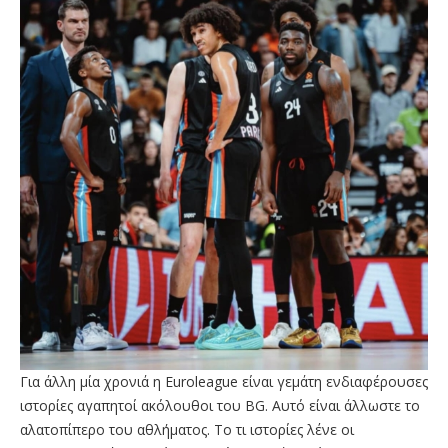
Για άλλη μία χρονιά η Euroleague είναι γεμάτη ενδιαφέρουσες
ιστορίες αγαπητοί ακόλουθοι του BG. Αυτό είναι άλλωστε το
αλατοπίπερο του αθλήματος. Το τι ιστορίες λένε οι