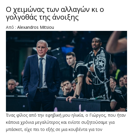
Ο χειμώνας των αλλαγών κι ο
γολγοθάς της άνοιξης
Aπό :
Alexandros Mitsiou
Ένας φίλος από την εφηβική μου ηλικία, ο Γιώργος, που ήταν
κάποια χρόνια μεγαλύτερος και ενίοτε συζητούσαμε για
μπάσκετ, είχε πει το εξής σε μια κουβέντα για τον