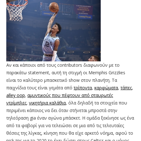
Αν και κάποιοι από τους contributors διαφωνούν με το
παρακάτω statement, αυτή τη στιγμή οι Memphis Grizzlies
είναι το καλύτερο μπασκετικό show στον πλανήτη. Τα
παιχνίδια τους είναι γεμάτα από
τρίποντα
,
καρφώματα
,
τάπες
,
alley oop
,
αμυντικούς που πέφτουν από σταυρωτές
ντρίμπλες
,
νικητήρια καλάθια
, όλα δηλαδή τα στοιχεία που
περιμένει κάποιος να δει όταν στήνεται μπροστά στην
τηλεόραση gia έναν αγώνα μπάσκετ. Η ομάδα ξεκίνησε ως ένα
από τα φαβορί για να τελειώσει σε μια από τις τελευταίες
θέσεις της λίγκας, κίνηση που θα είχε αρκετό νόημα, αφού το
pick της για το 2020 το έχει δώσει στους Celtics και ο μόνος