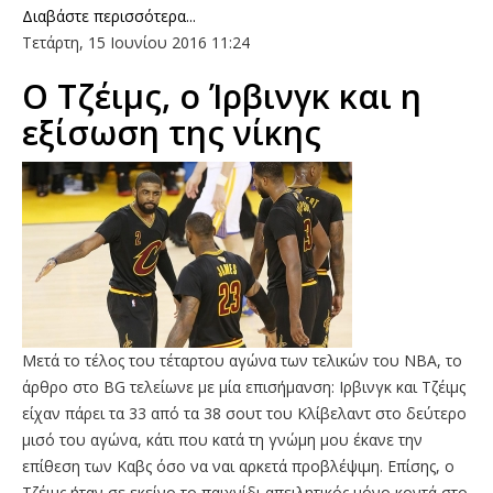
Διαβάστε περισσότερα...
Τετάρτη, 15 Ιουνίου 2016 11:24
Ο Τζέιμς, ο Ίρβινγκ και η
εξίσωση της νίκης
Μετά το τέλος του τέταρτου αγώνα των τελικών του ΝΒΑ, το
άρθρο στο BG τελείωνε με μία επισήμανση: Ιρβινγκ και Τζέιμς
είχαν πάρει τα 33 από τα 38 σουτ του Κλίβελαντ στο δεύτερο
μισό του αγώνα, κάτι που κατά τη γνώμη μου έκανε την
επίθεση των Καβς όσο να ναι αρκετά προβλέψιμη. Επίσης, ο
Tζέιμς ήταν σε εκείνο το παιχνίδι απειλητικός μόνο κοντά στο