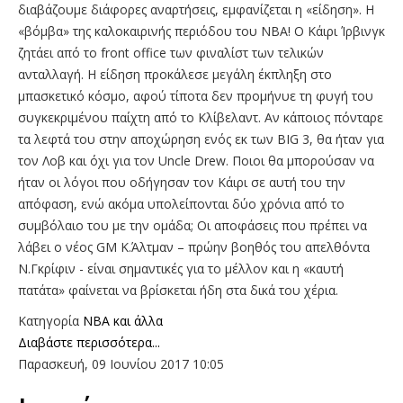
διαβάζουμε διάφορες αναρτήσεις, εμφανίζεται η «είδηση». Η
«βόμβα» της καλοκαιρινής περιόδου του ΝΒΑ! Ο Κάιρι Ίρβινγκ
ζητάει από το front office των φιναλίστ των τελικών
ανταλλαγή. H είδηση προκάλεσε μεγάλη έκπληξη στο
μπασκετικό κόσμο, αφού τίποτα δεν προμήνυε τη φυγή του
συγκεκριμένου παίχτη από το Κλίβελαντ. Αν κάποιος πόνταρε
τα λεφτά του στην αποχώρηση ενός εκ των BIG 3, θα ήταν για
τον Λοβ και όχι για τον Uncle Drew. Ποιοι θα μπορούσαν να
ήταν οι λόγοι που οδήγησαν τον Κάιρι σε αυτή του την
απόφαση, ενώ ακόμα υπολείπονται δύο χρόνια από το
συμβόλαιο του με την ομάδα; Οι αποφάσεις που πρέπει να
λάβει ο νέος GM Κ.Άλτμαν – πρώην βοηθός του απελθόντα
Ν.Γκρίφιν - είναι σημαντικές για το μέλλον και η «καυτή
πατάτα» φαίνεται να βρίσκεται ήδη στα δικά του χέρια.
Κατηγορία
NBA και άλλα
Διαβάστε περισσότερα...
Παρασκευή, 09 Ιουνίου 2017 10:05