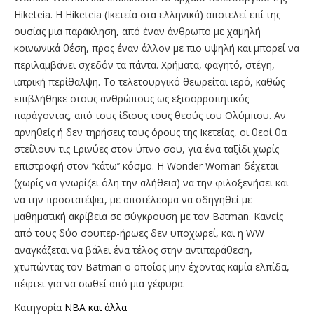
Hiketeia. H Hiketeia (Ικετεία στα ελληνικά) αποτελεί επί της
ουσίας μια παράκληση, από έναν άνθρωπο με χαμηλή
κοινωνικά θέση, προς έναν άλλον με πιο υψηλή και μπορεί να
περιλαμβάνει σχεδόν τα πάντα. Χρήματα, φαγητό, στέγη,
ιατρική περίθαλψη. Το τελετουργικό θεωρείται ιερό, καθώς
επιβλήθηκε στους ανθρώπους ως εξισορροπητικός
παράγοντας, από τους ίδιους τους θεούς του Ολύμπου. Αν
αρνηθείς ή δεν τηρήσεις τους όρους της Ικετείας, οι θεοί θα
στείλουν τις Ερινύες στον ύπνο σου, για ένα ταξίδι χωρίς
επιστροφή στον ‘’κάτω’’ κόσμο. Η Wonder Woman δέχεται
(χωρίς να γνωρίζει όλη την αλήθεια) να την φιλοξενήσει και
να την προστατέψει, με αποτέλεσμα να οδηγηθεί με
μαθηματική ακρίβεια σε σύγκρουση με τον Batman. Κανείς
από τους δύο σουπερ-ήρωες δεν υποχωρεί, και η WW
αναγκάζεται να βάλει ένα τέλος στην αντιπαράθεση,
χτυπώντας τον Batman ο οποίος μην έχοντας καμία ελπίδα,
πέφτει για να σωθεί από μια γέφυρα.
Κατηγορία
NBA και άλλα