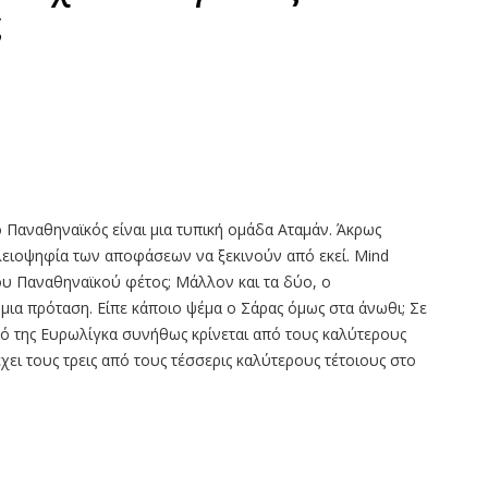
ς
 Παναθηναϊκός είναι μια τυπική ομάδα Αταμάν. Άκρως
πλειοψηφία των αποφάσεων να ξεκινούν από εκεί. Mind
ου Παναθηναϊκού φέτος; Μάλλον και τα δύο, ο
ε μια πρόταση. Είπε κάποιο ψέμα ο Σάρας όμως στα άνωθι; Σε
κό της Ευρωλίγκα συνήθως κρίνεται από τους καλύτερους
έχει τους τρεις από τους τέσσερις καλύτερους τέτοιους στο