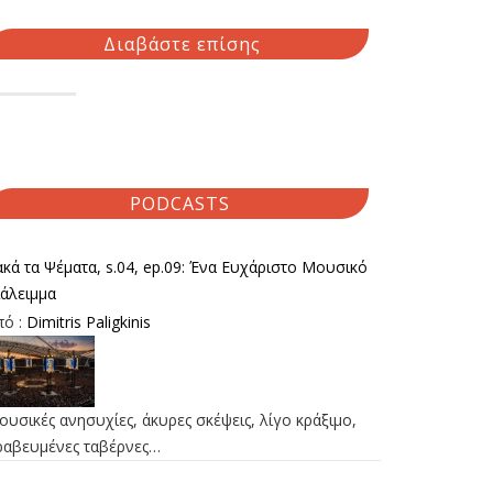
Διαβάστε επίσης
PODCASTS
κά τα Ψέματα, s.04, ep.09: Ένα Ευχάριστο Μουσικό
ιάλειμμα
πό :
Dimitris Paligkinis
υσικές ανησυχίες, άκυρες σκέψεις, λίγο κράξιμο,
ραβευμένες ταβέρνες…