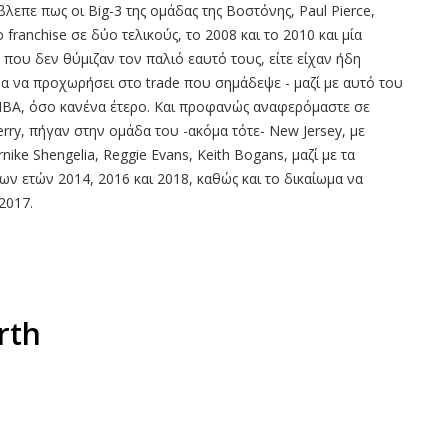
βλεπε πως οι Big-3 της ομάδας της Βοστόνης, Paul Pierce,
ο franchise σε δύο τελικούς, το 2008 και το 2010 και μία
 που δεν θύμιζαν τον παλιό εαυτό τους, είτε είχαν ήδη
μα να προχωρήσει στο trade που σημάδεψε - μαζί με αυτό του
 NBA, όσο κανένα έτερο. Και προφανώς αναφερόμαστε σε
Terry, πήγαν στην ομάδα του -ακόμα τότε- New Jersey, με
nike Shengelia, Reggie Evans, Keith Bogans, μαζί με τα
 των ετών 2014, 2016 και 2018, καθώς και το δικαίωμα να
2017.
rth