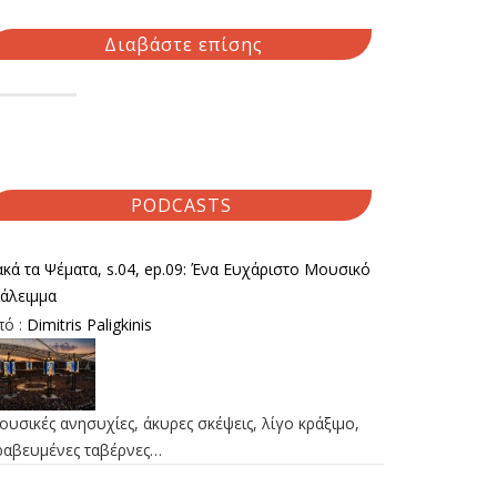
Διαβάστε επίσης
PODCASTS
κά τα Ψέματα, s.04, ep.09: Ένα Ευχάριστο Μουσικό
ιάλειμμα
πό :
Dimitris Paligkinis
υσικές ανησυχίες, άκυρες σκέψεις, λίγο κράξιμο,
ραβευμένες ταβέρνες…