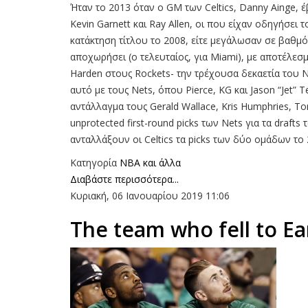
Ήταν το 2013 όταν ο GM των Celtics, Danny Ainge, έ
Kevin Garnett και Ray Allen, οι που είχαν οδηγήσει τ
κατάκτηση τίτλου το 2008, είτε μεγάλωσαν σε βαθμό
αποχωρήσει (ο τελευταίος, για Miami), με αποτέλεσ
Harden στους Rockets- την τρέχουσα δεκαετία του
αυτό με τους Nets, όπου Pierce, KG και Jason “Jet” 
αντάλλαγμα τους Gerald Wallace, Kris Humphries, Tor
unprotected first-round picks των Nets για τα drafts
ανταλλάξουν οι Celtics τα picks των δύο ομάδων το 
Κατηγορία
NBA και άλλα
Διαβάστε περισσότερα...
Κυριακή, 06 Ιανουαρίου 2019 11:06
The team who fell to Ea