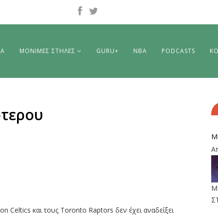
ΡΑ
ΜΟΝΙΜΕΣ ΣΤΗΛΕΣ
GURU+
NBA
PODCASTS
ΚΟ
ότερου
M
Α
M
Σ
n Celtics και τους Toronto Raptors δεν έχει αναδείξει