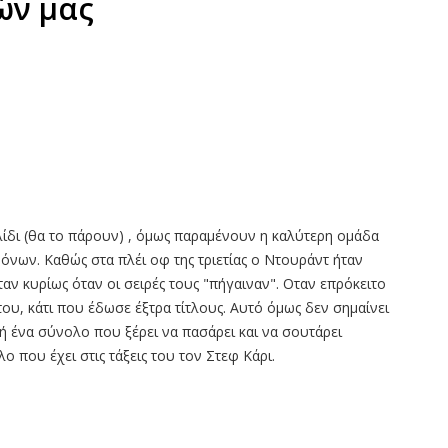
ών μας
ίδι (θα το πάρουν) , όμως παραμένουν η καλύτερη ομάδα
ρόνων. Καθώς στα πλέι οφ της τριετίας ο Ντουράντ ήταν
αν κυρίως όταν οι σειρές τους "πήγαιναν". Οταν επρόκειτο
του, κάτι που έδωσε έξτρα τίτλους. Αυτό όμως δεν σημαίνει
δή ένα σύνολο που ξέρει να πασάρει και να σουτάρει
ο που έχει στις τάξεις του τον Στεφ Κάρι.