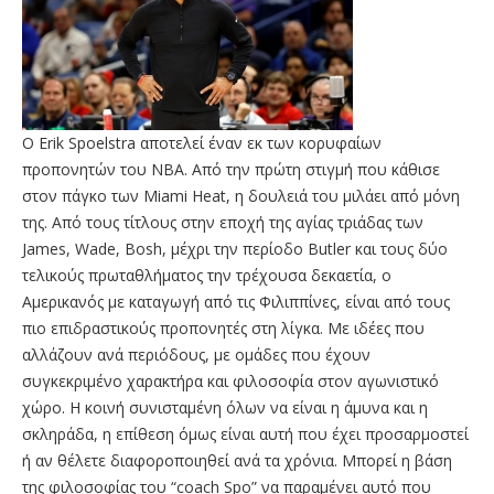
O Erik Spoelstra αποτελεί έναν εκ των κορυφαίων
προπονητών του ΝΒΑ. Από την πρώτη στιγμή που κάθισε
στον πάγκο των Miami Heat, η δουλειά του μιλάει από μόνη
της. Από τους τίτλους στην εποχή της αγίας τριάδας των
James, Wade, Bosh, μέχρι την περίοδο Butler και τους δύο
τελικούς πρωταθλήματος την τρέχουσα δεκαετία, ο
Αμερικανός με καταγωγή από τις Φιλιππίνες, είναι από τους
πιο επιδραστικούς προπονητές στη λίγκα. Με ιδέες που
αλλάζουν ανά περιόδους, με ομάδες που έχουν
συγκεκριμένο χαρακτήρα και φιλοσοφία στον αγωνιστικό
χώρο. Η κοινή συνισταμένη όλων να είναι η άμυνα και η
σκληράδα, η επίθεση όμως είναι αυτή που έχει προσαρμοστεί
ή αν θέλετε διαφοροποιηθεί ανά τα χρόνια. Μπορεί η βάση
της φιλοσοφίας του “coach Spo” να παραμένει αυτό που