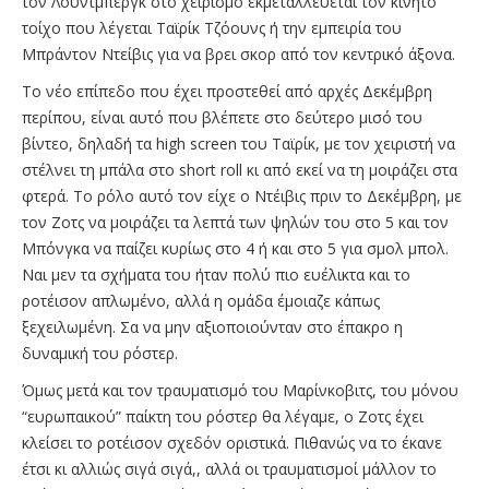
τον Λούντμπεργκ στο χειρισμό εκμεταλλεύεται τον κινητό
τοίχο που λέγεται Ταϊρίκ Τζόουνς ή την εμπειρία του
Μπράντον Ντείβις για να βρει σκορ από τον κεντρικό άξονα.
Το νέο επίπεδο που έχει προστεθεί από αρχές Δεκέμβρη
περίπου, είναι αυτό που βλέπετε στο δεύτερο μισό του
βίντεο, δηλαδή τα high screen του Ταϊρίκ, με τον χειριστή να
στέλνει τη μπάλα στο short roll κι από εκεί να τη μοιράζει στα
φτερά. Το ρόλο αυτό τον είχε ο Ντέιβις πριν το Δεκέμβρη, με
τον Ζοτς να μοιράζει τα λεπτά των ψηλών του στο 5 και τον
Μπόνγκα να παίζει κυρίως στο 4 ή και στο 5 για σμολ μπολ.
Ναι μεν τα σχήματα του ήταν πολύ πιο ευέλικτα και το
ροτέισον απλωμένο, αλλά η ομάδα έμοιαζε κάπως
ξεχειλωμένη. Σα να μην αξιοποιούνταν στο έπακρο η
δυναμική του ρόστερ.
Όμως μετά και τον τραυματισμό του Μαρίνκοβιτς, του μόνου
“ευρωπαικού” παίκτη του ρόστερ θα λέγαμε, ο Ζοτς έχει
κλείσει το ροτέισον σχεδόν οριστικά. Πιθανώς να το έκανε
έτσι κι αλλιώς σιγά σιγά,, αλλά οι τραυματισμοί μάλλον το