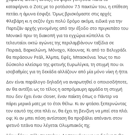
καταφέρνει ο Ζοτς με το ροτέισον 7.5 παικτών του, η επίθεση
πετάει η άμυνα έσφιξε. Όμως βρισκόμαστε στις αρχές
Φλεβάρη κι η σεζόν έχει πολύ δρόμο ακόμα, ειδικά για την
Παρτιζάν αρχής γενομένης από την έξοδο στο πριγκιπάτο του
Μονακό πριν τη διακοπή για τα εγχώρια κύπελλα. Οι
τελευταίοι οκτώ αγώνες της περιλαμβάνουν ταξίδια σε
Πειραιά, Βαρκελώνη, Μόναχο, Κάουνας. Κι από το Βελιγράδι
θα περάσουν Ρεάλ, Άλμπα, Εφές, Μπασκόνια. Ίσως το πιο
δύσκολο κλείσιμο της φετινής Ευρωλίγκα, τη στιγμή που οι
ισοβαθμίες για τη δεκάδα αλλάζουν από μία μόνο νίκη ή ήττα.
Δεν είναι παράλογο δηλαδή να αναρωτηθεί ο οποιοσδήποτε,
αν θα αντέξει ως το τέλος η ασπρόμαυρη αρμάδα τη στιγμή
που δεν έχει έναν closer, έναν παίκτη όπως ο Πάντερ να
πάρει μερικά ματς με το έτσι θέλω. Κι αν φτάσει ξεπερνώντας
τον εαυτό της στα πλέι ιν, θα έχει τη βενζίνη να μπεί στα πλέι
οφ; Κι αν μπει πόση αντίσταση θα προβάλει απέναντι στον
φετινό τιτάνα που λέγεται Ολυμπιακός πχ;