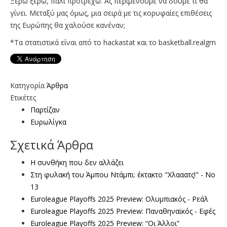
Ξέρω ξέρω, πάλι προτρέχω. Ας περιμένουμε να δούμε τι θα
γίνει. Μεταξύ μας όμως, μια σειρά με τις κορυφαίες επιθέσεις
της Ευρώπης θα χαλούσε κανέναν;
*Τα στατιστικά είναι από το hackastat και το basketball.realgm
Κατηγορία
Άρθρα
Ετικέτες
Παρτίζαν
Ευρωλίγκα
Σχετικά Άρθρα
Η συνθήκη που δεν αλλάζει
Στη φυλακή του Άμπου Ντάμπι: έκτακτο "Χλααατς!" - Νο
13
Euroleague Playoffs 2025 Preview: Ολυμπιακός - Ρεάλ
Euroleague Playoffs 2025 Preview: Παναθηναϊκός - Εφές
Euroleague Playoffs 2025 Preview: “Οι Άλλοι”