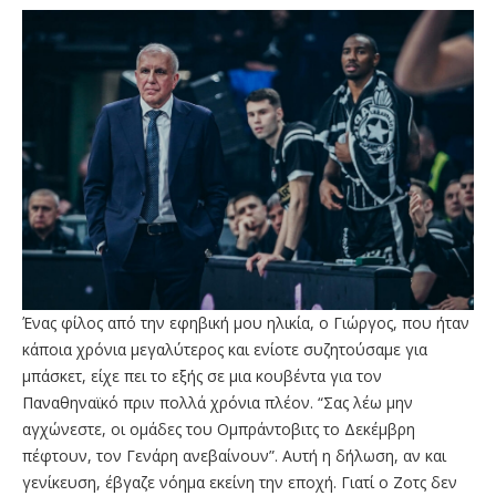
Ένας φίλος από την εφηβική μου ηλικία, ο Γιώργος, που ήταν
κάποια χρόνια μεγαλύτερος και ενίοτε συζητούσαμε για
μπάσκετ, είχε πει το εξής σε μια κουβέντα για τον
Παναθηναϊκό πριν πολλά χρόνια πλέον. “Σας λέω μην
αγχώνεστε, οι ομάδες του Ομπράντοβιτς το Δεκέμβρη
πέφτουν, τον Γενάρη ανεβαίνουν”. Αυτή η δήλωση, αν και
γενίκευση, έβγαζε νόημα εκείνη την εποχή. Γιατί ο Ζοτς δεν