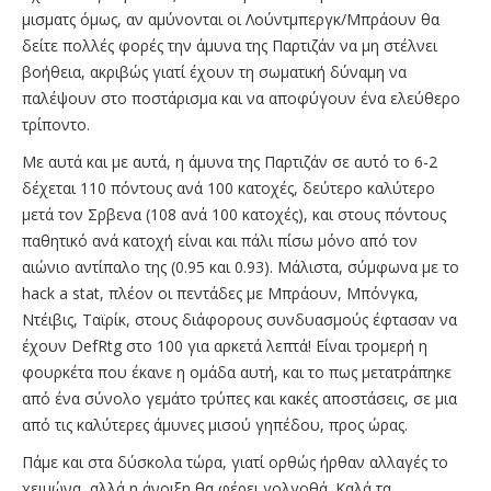
μισματς όμως, αν αμύνονται οι Λούντμπεργκ/Μπράουν θα
δείτε πολλές φορές την άμυνα της Παρτιζάν να μη στέλνει
βοήθεια, ακριβώς γιατί έχουν τη σωματική δύναμη να
παλέψουν στο ποστάρισμα και να αποφύγουν ένα ελεύθερο
τρίποντο.
Με αυτά και με αυτά, η άμυνα της Παρτιζάν σε αυτό το 6-2
δέχεται 110 πόντους ανά 100 κατοχές, δεύτερο καλύτερο
μετά τον Σρβενα (108 ανά 100 κατοχές), και στους πόντους
παθητικό ανά κατοχή είναι και πάλι πίσω μόνο από τον
αιώνιο αντίπαλο της (0.95 και 0.93). Μάλιστα, σύμφωνα με το
hack a stat, πλέον οι πεντάδες με Μπράουν, Μπόνγκα,
Ντέιβις, Ταϊρίκ, στους διάφορους συνδυασμούς έφτασαν να
έχουν DefRtg στο 100 για αρκετά λεπτά! Είναι τρομερή η
φουρκέτα που έκανε η ομάδα αυτή, και το πως μετατράπηκε
από ένα σύνολο γεμάτο τρύπες και κακές αποστάσεις, σε μια
από τις καλύτερες άμυνες μισού γηπέδου, προς ώρας.
Πάμε και στα δύσκολα τώρα, γιατί ορθώς ήρθαν αλλαγές το
χειμώνα, αλλά η άνοιξη θα φέρει γολγοθά. Καλά τα