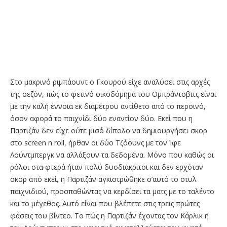
Στο μακρινό ριμπάουντ ο Γκουρού είχε αναλύσει στις αρχές
της σεζόν, πώς το φετινό οικοδόμημα του Ομπράντοβιτς είναι
με την καλή έννοια εκ διαμέτρου αντίθετο από το περσινό,
όσον αφορά το παιχνίδι δύο εναντίον δύο. Εκεί που η
Παρτιζάν δεν είχε ούτε μισό δίπολο να δημιουργήσει σκορ
στο screen n roll, ήρθαν οι δύο Τζόουνς με τον Ίφε
Λούντμπεργκ να αλλάξουν τα δεδομένα. Μόνο που καθώς οι
ρόλοι στα φτερά ήταν πολύ δυσδιάκριτοι και δεν ερχόταν
σκορ από εκεί, η Παρτιζάν αγκιστρώθηκε σ’αυτό το στυλ
παιχνιδιού, προσπαθώντας να κερδίσει τα ματς με το ταλέντο
και το μέγεθος. Αυτό είναι που βλέπετε στις τρεις πρώτες
φάσεις του βίντεο. Το πώς η Παρτιζάν έχοντας τον Κάρλικ ή