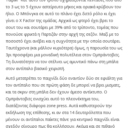
το 3 ως το 5 έχουν αστείρευτο μήκος και οριακά κρύβουν τον
ήλιο. Ο Μπόνγκα σε αυτό το πλάνο έχει διττό ρόλο κι έχει
γίνει ο X Factor της ομάδας. Αρχικά ως φτερό έχει βρει το
σουτ του και σουτάρει με 39% από το τρίποντο, τομέας που
πονούσε φρικτά η Παρτιζάν στην αρχή της σεζόν. Μαζί με το
ποσοστό έχει ανέβει και η συχνότητα με την οποία σουτάρει.
Ταυτόχρονα (και μάλλον κυριότερα) όμως, η παρουσία του ως
3ρι προσφέρει μια μοναδική πολυτέλεια στον Ομπράντοβιτς.
Τη δυνατότητα να τον στέλνει ως αμυντικό πάνω στη μπάλα
στον αντίπαλο βασικό χειριστή.
Αυτό μετατρέπει το παιχνίδι δύο εναντίον δύο σε εφιάλτη για
τον αντίπαλο που σε πρώτη φάση δε μπορεί να βρει μισματς,
και τα σκριν στη μπάλα δεν έχουν άμεσο αντίκτυπο. Ο
Ομπράντοβιτς ενισχύει αυτό το πλεονέκτημα του,
διατάζοντας διάφορα zone press. Αυτά καθυστερούν την
εκδήλωση της επίθεσης, κι αν στα 14 δευτερόλεπτα που
μένουν οι αντίπαλοι παίκτες πάνε για κεντρικό παιχνίδι είναι
σχεδόν σίγουρο πως θα κολλήσουν. Ακόμα και σε πιθανό