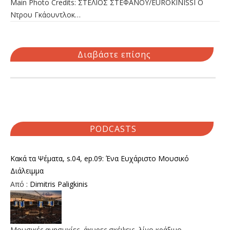
Main Photo Credits: ΣΤΕΛΙΟΣ ΣΤΕΦΑΝΟΥ/EUROKINISSI Ο
Ντρου Γκάουντλοκ…
Διαβάστε επίσης
PODCASTS
Κακά τα Ψέματα, s.04, ep.09: Ένα Ευχάριστο Μουσικό
Διάλειμμα
Από :
Dimitris Paligkinis
Μουσικές ανησυχίες, άκυρες σκέψεις, λίγο κράξιμο,