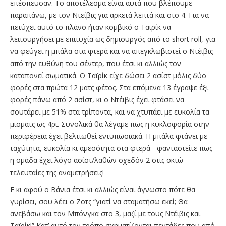
επέσπευσαν. Το αποτέλεσμα είναι αυτά που βλέπουμε
παραπάνω, με τον Ντείβις για αρκετά λεπτά και στο 4. Για να
πετύχει αυτό το πλάνο ήταν κομβικό ο Ταϊρίκ να
λειτουργήσει με επιτυχία ως δημιουργός από το short roll, για
να φεύγει η μπάλα στα φτερά και να απεγκλωβιστεί ο Ντέιβις
από την ευθύνη του σέντερ, που έτσι κι αλλιώς τον
καταπονεί σωματικά. Ο Ταϊρίκ είχε δώσει 2 ασίστ μόλις δύο
φορές στα πρώτα 12 ματς φέτος. Στα επόμενα 13 έγραψε έξι
φορές πάνω από 2 ασίστ, κι ο Ντέιβις έχει φτάσει να
σουτάρει με 51% στα τρίποντα, και να χτυπάει με ευκολία τα
μισματς ως 4ρι. Συνολικά θα λέγαμε πως η κυκλοφορία στην
περιφέρεια έχει βελτιωθεί εντυπωσιακά. Η μπάλα φτάνει με
ταχύτητα, ευκολία κι αμεσότητα στα φτερά - φανταστείτε πως
η ομάδα έχει λόγο ασίστ/λαθών σχεδόν 2 στις οκτώ
τελευταίες της αναμετρήσεις!
Ε κι αφού ο Βάνια έτσι κι αλλιώς είναι άγνωστο πότε θα
γυρίσει, σου λέει ο Ζοτς “γιατί να σταματήσω εκεί; Θα
ανεβάσω και τον Μπόνγκα στο 3, μαζί με τους Ντέιβις και
Ταϊρίκ!” Κατ’ αυτό τον τρόπο σχηματίζονται πεντάδες που από