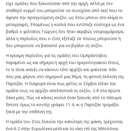
είχε ομάδες που ξεκινούσαν από την αρχή, αλλά με τον
σταθερό κορμό του μπορούσε να συνεχίσει από εκεί που το
άφησε την προηγούμενη σεζόν, ως ότου μπουν στο κλίμα οι
μεταγραφές. Επομένως η κοιλιά που εντόπιζε εύστοχα ως ένα
βαθμό ο φίλτατος Γιώργος δεν ήταν ακριβώς ντεφορμάρισμα,
αλλά η περίοδος που ο Ζοτς εξέταζε σε ποιους μπορούσε ή
δεν μπορούσε να βασιστεί για να βγάλει τη σεζόν.
Η κρίσιμη περίοδος για τις ομάδες του Ομπράντοβιτς
παραμένει ως και σήμερα η αρχή του ημερολογιακού έτους,
το τι είναι ικανές να κάνουν τότε αρχίζει και φαίνεται. Κάτι
που μας φέρνει στο σημερινό μας θέμα, τη φετινή έκδοση της
Παρτιζάν. Η διαφορά είναι πως φέτος οι Σέρβοι είδαν την
ομάδα τους να αρχίζει απελπιστικά τη σεζόν, 2-8 στα πρώτα
δέκα ματς. Πώς να κάνεις κοιλιά όταν ξεκινάς από το πάτωμα;
Έκτοτε όμως το κοντέρ γράφει 11-4, κι η Παρτιζάν τρομάζει
ξανά με την επίθεση της.
Η ομάδα του Ζοτς διανύει την καλύτερη της φάση, τρέχοντας
ένα 6-2 στην Ευρωλίγκα μετά και τη νίκη επί της Μπολόνια