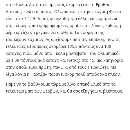
στην Ιταλία. Αυτό το επιμέρους σκορ έχει και ο Ερυθρός
Αστέρας, ενώ ο άπιαστος Ολυμπιακός με την φευγατη Φενέρ
είναι στο 7-1. Η Παρτιζάν δηλαδή, για άλλη μια φορά, είναι
στις τέσσερις πιο φορμαρισμένες ομάδες της λίγκας, καθώς η
μέρα αρχίζει να μεγαλώνει αισθητά. Τα νούμερα της
τρομάζουν εσχάτως. Ας αρχίσουμε από την επίθεση, που τις
τελευταίες εβδομάδες σκοράρει 125.3 πόντους ανά 100
κατοχές, πίσω μόνο από - καλά μαντέψατε - τον Ολυμπιακό,
με 1.09 πόντους ανά κατοχή και NetRtg στο 15, μια κατηγορία
στην οποία είναι πρώτη, πάνω κι από τους Πειραιώτες. Με
λίγα λόγια η Παρτιζάν παράγει σκορ πολύ αποδοτικά πλέον.
Πάμε να το βαθύνουμε τώρα με λίγο οπτικό υλικό από τα
τελευταία ματς των Σέρβων, και θα σας εξηγήσω τι βλέπουμε.