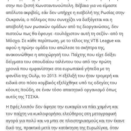
στην πιο ζεστή Κωνσταντινούπολη. Βέβαια για να είμαστε
απόλυτα ακριβείς, εάν δεν υπήρχε η εισβολή της Ρωσίας στην
Ουκρανία, ο πόλεμος που συνεχίζει να διεξάγεται και η
αποβολή των ρωσικών ομάδων από τις διοργανώσεις, δεν
πιστεύω πως θα έφευγε -τουλάχιστον αυτή τη σεζόν- από τη
Μόσχα. Σε κάθε περίπτωση, με το τέλος της VTB League και
αφού η πρώην ομάδα του απώλεσε τα σκήπτρα της,
ανακοινώθηκε η αποχώρησή του. Παίχτης που είχε δείξει
δείγματα του σπουδαίου ταλέντου του από την πρώτη
χρονιά που εμφανίστηκε στα ευρωπαϊκά γήπεδα με τη
φανέλα της Ουλμ, τo 2013. Η εξέλιξή του ήταν τρομερή και
ειδικά στο πόσο κομβικός εξελίχθηκε υπό τις οδηγίες του
κόουτς Ιτούδη, σε έναν τόσο απαιτητικό οργανισμό όπως
αυτός της ΤΣΣΚΑ.
Η Εφές λοιπόν δεν άφησε την ευκαιρία να πάει χαμένη και
τον παίχτη να κυκλοφορήσει ελεύθερος στη μεταγραφική
αγορά για πολύ και να μπει σε πλειστηριασμούς και τον έκανε
δικό της, πρακτικά μετά την κατάκτηση της Ευρωλίγκα, όταν