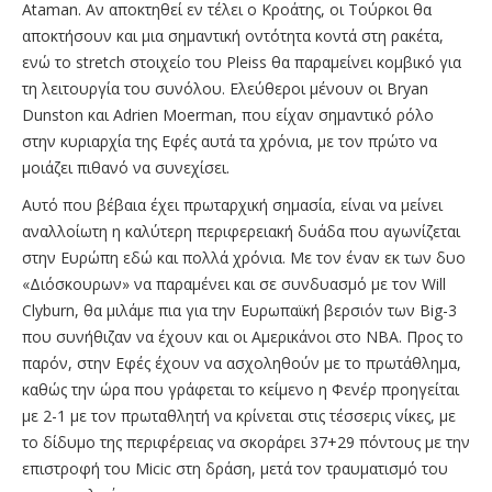
Αtaman. Αν αποκτηθεί εν τέλει ο Κροάτης, οι Τούρκοι θα
αποκτήσουν και μια σημαντική οντότητα κοντά στη ρακέτα,
ενώ το stretch στοιχείο του Pleiss θα παραμείνει κομβικό για
τη λειτουργία του συνόλου. Ελεύθεροι μένουν οι Βryan
Dunston και Adrien Moerman, που είχαν σημαντικό ρόλο
στην κυριαρχία της Εφές αυτά τα χρόνια, με τον πρώτο να
μοιάζει πιθανό να συνεχίσει.
Αυτό που βέβαια έχει πρωταρχική σημασία, είναι να μείνει
αναλλοίωτη η καλύτερη περιφερειακή δυάδα που αγωνίζεται
στην Ευρώπη εδώ και πολλά χρόνια. Με τον έναν εκ των δυο
«Διόσκουρων» να παραμένει και σε συνδυασμό με τον Will
Clyburn, θα μιλάμε πια για την Ευρωπαϊκή βερσιόν των Big-3
που συνήθιζαν να έχουν και οι Αμερικάνοι στο ΝΒΑ. Προς το
παρόν, στην Εφές έχουν να ασχοληθούν με το πρωτάθλημα,
καθώς την ώρα που γράφεται το κείμενο η Φενέρ προηγείται
με 2-1 με τον πρωταθλητή να κρίνεται στις τέσσερις νίκες, με
το δίδυμο της περιφέρειας να σκοράρει 37+29 πόντους με την
επιστροφή του Micic στη δράση, μετά τον τραυματισμό του