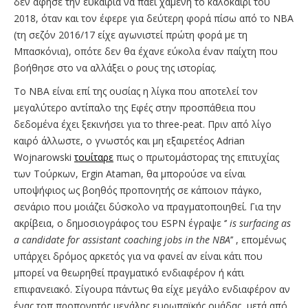
δεν άφησε την ευκαιρία να πάει χαμένη το καλοκαίρι του
2018, όταν και τον έφερε για δεύτερη φορά πίσω από το ΝΒΑ
(τη σεζόν 2016/17 είχε αγωνιστεί πρώτη φορά με τη
Μπασκόνια), οπότε δεν θα έχανε εύκολα έναν παίχτη που
βοήθησε στο να αλλάξει ο ρους της ιστορίας.
Tο ΝΒΑ είναι επί της ουσίας η λίγκα που αποτελεί τον
μεγαλύτερο αντίπαλο της Εφές στην προσπάθεια που
δεδομένα έχει ξεκινήσει για το three-peat. Πριν από λίγο
καιρό άλλωστε, o γνωστός και μη εξαιρετέος Adrian
Wojnarowski
τουίταρε
πως ο πρωτομάστορας της επιτυχίας
των Τούρκων, Ergin Ataman, θα μπορούσε να είναι
υποψήφιος ως βοηθός προπονητής σε κάποιον πάγκο,
σενάριο που μοιάζει δύσκολο να πραγματοποιηθεί. Για την
ακρίβεια, ο δημοσιογράφος του ESPN έγραψε ‘’
is
surfacing
as
a
candidate
for
assistant
coaching
jobs
in
the
NBA
’’ , επομένως
υπάρχει δρόμος αρκετός για να φανεί αν είναι κάτι που
μπορεί να θεωρηθεί πραγματικό ενδιαφέρον ή κάτι
επιφανειακό. Σίγουρα πάντως θα είχε μεγάλο ενδιαφέρον αν
ένας τοπ προπονητής μεγάλης ευρωπαϊκής ομάδας, μετά από