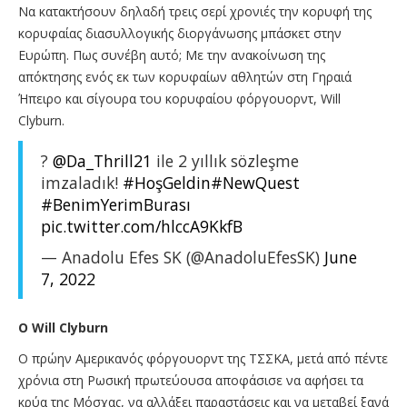
Να κατακτήσουν δηλαδή τρεις σερί χρονιές την κορυφή της
κορυφαίας διασυλλογικής διοργάνωσης μπάσκετ στην
Ευρώπη. Πως συνέβη αυτό; Με την ανακοίνωση της
απόκτησης ενός εκ των κορυφαίων αθλητών στη Γηραιά
Ήπειρο και σίγουρα του κορυφαίου φόργουορντ, Will
Clyburn.
?
@Da_Thrill21
ile 2 yıllık sözleşme
imzaladık!
#HoşGeldin
#NewQuest
#BenimYerimBurası
pic.twitter.com/hlccA9KkfB
— Anadolu Efes SK (@AnadoluEfesSK)
June
7, 2022
Ο Will Clyburn
Ο πρώην Αμερικανός φόργουορντ της ΤΣΣΚΑ, μετά από πέντε
χρόνια στη Ρωσική πρωτεύουσα αποφάσισε να αφήσει τα
κρύα της Μόσχας, να αλλάξει παραστάσεις και να μεταβεί ξανά