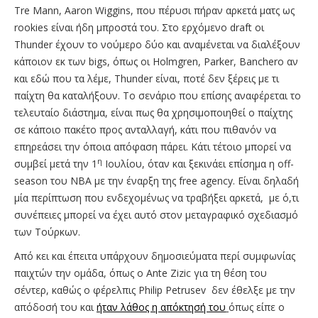
Tre Mann, Aaron Wiggins, που πέρυσι πήραν αρκετά ματς ως
rookies είναι ήδη μπροστά του. Στο ερχόμενο draft οι
Thunder έχουν το νούμερο δύο και αναμένεται να διαλέξουν
κάποιον εκ των bigs, όπως οι Holmgren, Parker, Banchero αν
και εδώ που τα λέμε, Thunder είναι, ποτέ δεν ξέρεις με τι
παίχτη θα καταλήξουν. Το σενάριο που επίσης αναφέρεται το
τελευταίο διάστημα, είναι πως θα χρησιμοποιηθεί ο παίχτης
σε κάποιο πακέτο προς ανταλλαγή, κάτι που πιθανόν να
επηρεάσει την όποια απόφαση πάρει. Κάτι τέτοιο μπορεί να
η
συμβεί μετά την 1
Ιουλίου, όταν και ξεκινάει επίσημα η off-
season του ΝΒΑ με την έναρξη της free agency. Είναι δηλαδή
μία περίπτωση που ενδεχομένως να τραβήξει αρκετά, με ό,τι
συνέπειες μπορεί να έχει αυτό στον μεταγραφικό σχεδιασμό
των Τούρκων.
Από κει και έπειτα υπάρχουν δημοσιεύματα περί συμφωνίας
παιχτών την ομάδα, όπως ο Ante Ζizic για τη θέση του
σέντερ, καθώς ο φέρελπις Philip Petrusev δεν έθελξε με την
απόδοσή του και
ήταν λάθος η απόκτησή του
όπως είπε ο