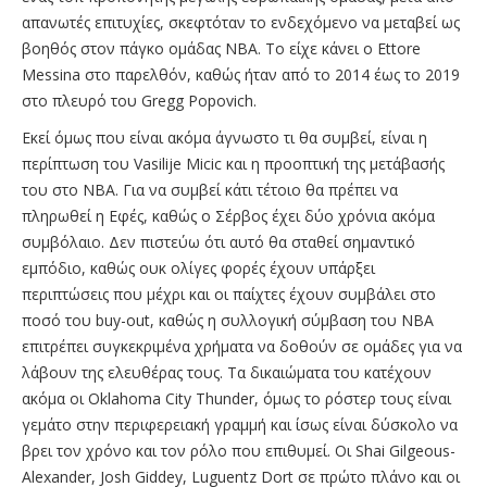
απανωτές επιτυχίες, σκεφτόταν το ενδεχόμενο να μεταβεί ως
βοηθός στον πάγκο ομάδας ΝΒΑ. Το είχε κάνει ο Ettore
Messina στο παρελθόν, καθώς ήταν από το 2014 έως το 2019
στο πλευρό του Gregg Popovich.
Εκεί όμως που είναι ακόμα άγνωστο τι θα συμβεί, είναι η
περίπτωση του Vasilije Micic και η προοπτική της μετάβασής
του στο ΝΒΑ. Για να συμβεί κάτι τέτοιο θα πρέπει να
πληρωθεί η Εφές, καθώς ο Σέρβος έχει δύο χρόνια ακόμα
συμβόλαιο. Δεν πιστεύω ότι αυτό θα σταθεί σημαντικό
εμπόδιο, καθώς ουκ ολίγες φορές έχουν υπάρξει
περιπτώσεις που μέχρι και οι παίχτες έχουν συμβάλει στο
ποσό του buy-out, καθώς η συλλογική σύμβαση του ΝΒΑ
επιτρέπει συγκεκριμένα χρήματα να δοθούν σε ομάδες για να
λάβουν της ελευθέρας τους. Τα δικαιώματα του κατέχουν
ακόμα οι Oklahoma City Thunder, όμως το ρόστερ τους είναι
γεμάτο στην περιφερειακή γραμμή και ίσως είναι δύσκολο να
βρει τον χρόνο και τον ρόλο που επιθυμεί. Οι Shai Gilgeous-
Alexander, Josh Giddey, Luguentz Dort σε πρώτο πλάνο και oι