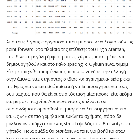
Από τους λίγους φόργουορντ που μπορούν να λογιστούν ως
point forward. Στο πλαίσιο της επίθεσης του Ergin Ataman,
που δίνεται μεγάλη έμφαση στους χώρους που πρέπει να
δημιουργηθούν και στο καλό spacing, ο Clyburn είναι ταμάμ.
Είτε με παιχνίδι απομόνωσης, αφού κυνηγήσει την αλλαγή
στην άμυνα, είτε στήνοντας ο ίδιος -τα αγαπημένα- side picks
της Εφές για να επιτεθεί κάθετα ή να δημιουργήσει για τους
συμπαίχτες, που θα είναι σε απόσταση μίας πάσας, είτε ακόμα
και με post παιχνίδι. Ασυναγώνιστος απέναντι σε
οποιονδήποτε ομοιοθεσίτη, μπορεί να λειτουργήσει άνετα
και ως «4» σε πιο χαμηλά και ευκίνητα σχήματα, πόσο δε
μάλλον αν υπάρχει και ένας stretch ψηλός που θα ανοίγει το
γήπεδο. Ποια ομάδα θα ρισκάρει να πάει για βοήθεια όταν
βρίσκονται ταυτόχρονα στο παρκέ οι big-three της Εφές