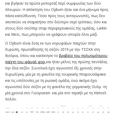
και βγήκαν τα πρώτα ρεπορτάζ περί συμφωνίας των δύο
πλευρών. H απόκτηση του Clyburn ήταν και ένα μήνυμα προς
πάσα κατεύθυνση. Τόσο προς τους ανταγωνιστές, πως δεν
σκοπεύει να σταματήσει στο δεύτερο σερί τρόπαιο, όσο και
στους δύο σούπερ σταρ-περιφερειακούς της ομάδας, Larkin
και Micic, πως μπορούν να γράψουν ιστορία όλοι μαζί.
Ο Clyburn είναι ένας εκ των κορυφαίων παιχτών στην
Ευρώπη, πρωταθλητής τη σεζόν 2019 με την ΤΣΣΚΑ στη
Βιτόρια, όπου και κατέκτησε το
βραβείο του πολυτιμότερου
παίχτη του φάιναλ φορ
και ήταν μέλος της πρώτης πεντάδας
την ίδια σεζόν. Συνολικά έχει αγωνιστεί έξι χρονιές στην
Ευρωλίγκα, μία με τη φανέλα της τουρκικής Νταρουσάφακα
και τις υπόλοιπες με τη ρωσική ομάδα, ενώ ακόμα έχει
αγωνιστεί δύο σεζόν με τη φανέλα της γερμανικής Ουλμ -τη
μία χρονιά στο Γιούροκαπ- και μία στο Ισραήλ με τη Χάποελ
Χολόν.