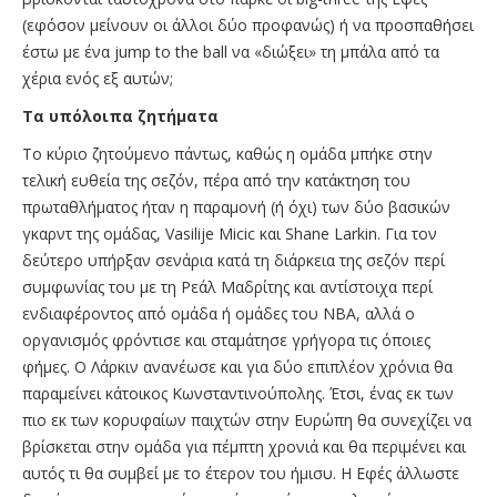
(εφόσον μείνουν οι άλλοι δύο προφανώς) ή να προσπαθήσει
έστω με ένα jump to the ball να «διώξει» τη μπάλα από τα
χέρια ενός εξ αυτών;
Τα υπόλοιπα ζητήματα
Το κύριο ζητούμενο πάντως, καθώς η ομάδα μπήκε στην
τελική ευθεία της σεζόν, πέρα από την κατάκτηση του
πρωταθλήματος ήταν η παραμονή (ή όχι) των δύο βασικών
γκαρντ της ομάδας, Vasilije Micic και Shane Larkin. Για τον
δεύτερο υπήρξαν σενάρια κατά τη διάρκεια της σεζόν περί
συμφωνίας του με τη Ρεάλ Μαδρίτης και αντίστοιχα περί
ενδιαφέροντος από ομάδα ή ομάδες του ΝΒΑ, αλλά ο
οργανισμός φρόντισε και σταμάτησε γρήγορα τις όποιες
φήμες. Ο Λάρκιν ανανέωσε και για δύο επιπλέον χρόνια θα
παραμείνει κάτοικος Κωνσταντινούπολης. Έτσι, ένας εκ των
πιο εκ των κορυφαίων παιχτών στην Ευρώπη θα συνεχίζει να
βρίσκεται στην ομάδα για πέμπτη χρονιά και θα περιμένει και
αυτός τι θα συμβεί με το έτερον του ήμισυ. Η Εφές άλλωστε