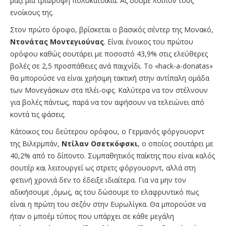
μαζί μια τριώροφη πολυκατοικία. Ας δούμε λοιπόν τους
ενοίκους της.
Στον πρώτο όροφο, βρίσκεται ο βασικός σέντερ της Μονακό,
Ντονάτας Μοντεγιούνας
. Είναι ένοικος του πρώτου
ορόφου καθώς σουτάρει με ποσοστό 43,9% στις ελεύθερες
βολές σε 2,5 προσπάθειες ανά παιχνίδι. Το «hack-a-donatas»
θα μπορούσε να είναι χρήσιμη τακτική στην αντίπαλη ομάδα
των Μονεγάσκων στα πλέι-οφς. Καλύτερα να τον στέλνουν
για βολές πάντως, παρά να τον αφήσουν να τελειώνει από
κοντά τις φάσεις.
Κάτοικος του δεύτερου ορόφου, ο Γερμανός φόργουορντ
της Βιλερμπάν,
Ντίλαν Οσετκόφσκι
, ο οποίος σουτάρει με
40,2% από το δίποντο. Συμπαθητικός παίκτης που είναι καλός
σουτέρ και λειτουργεί ως στρετς φόργουορντ, αλλά στη
φετινή χρονιά δεν το έδειξε ιδιαίτερα. Για να μην τον
αδικήσουμε ,όμως, ας του δώσουμε το ελαφρυντικό πως
είναι η πρώτη του σεζόν στην Ευρωλίγκα. Θα μπορούσε να
ήταν ο μποέμ τύπος που υπάρχει σε κάθε μεγάλη