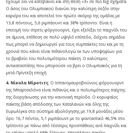
έχουμε δει να κατεβαίνει και στη θέση «3» σε πιο big σχήματα.
Ο άσος του Ολυμπιακού διανύει την καλύτερη σεζόν στην
καριέρα του και αποτελεί τον πρώτο σκόρερ της ομάδας με
13,8 πόντους, 5,6 ριμπάουντ και 38% τρίποντο. Είναι η
επιτομή του στρετς φόργουορντ, έχει εξελίξει το παιχνίδι του
σε άμυνα, επίθεση σε πολύ υψηλό επίπεδο, δείχνει σημάδια
πως μπορεί να δημιουργεί για τους συμπαίκτες του και με τη
χρονιά που κάνει είναι πιθανολογώ εκ των υποψηφίων για
το βραβείο του πολυτιμότερου παίκτη. Ο καλύτερος
αντικαταστάτης που μπορούσε να βρει ο Ολυμπιακός για τη
μετά-Πρίντεζη εποχή.
4. Νίκολα Μίροτιτς
. Ο Ισπανομαυροβούνιος φόργουορντ
της Μπαρτσελόνα είναι πιθανώς και ο πολυτιμότερος παίχτης
της διοργάνωσης για την κανονική περίοδο. Ο κορυφαίος
παίκτης βάση απόδοσης των Καταλανών και όλης της
Ευρωλίγκα στο σύστημα αξιολόγησης με 19,8 μονάδες μέσο
όρο. 16,7 πόντοι, 5,1 ριμπάουντ με το φανταστικό 46,5% στο
τρίποντο με πάνω από τέσσερις προσπάθειες ανά παιχνίδι και
το επίσης υψηλό 68% δίποντο. Υπερπλήρες πακέτο