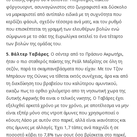
φόργουορντ, ασυναγώνιστος στο ζωγραφιστό και δύσκολο
να μαρκαριστεί από αντίπαλο ειδικά με τη συχνότητα που
κερδίζει φάουλ, σχεδόν τέσσερα ανά ματς, και τον ρυθμό
που επισκέπτεται τη γραμμή των ελευθέρων βολών ενώ
σύμφωνα με το σάιτ της Ευρωλίγκα εκτελεί το ένα τέταρτο
των βολών της ομάδας του.
5. Βάλτερ Ταβάρες
. Ο σέντερ από το Πράσινο Ακρωτήρι,
ήταν ο πιο σταθερός παίκτης της Ρεάλ Μαδρίτης σε όλη τη
σεζόν, παρά τα σκαμπανεβάσματα που είχαν. Με τον Τζον
Μπράουν της Ούνικς να τίθεται εκτός συνέχειας, άρα και από
τη διεκδίκηση του βραβείου του καλύτερου αμυντικού,
εικαζω πως το ορθιο χιλιόμετρο απο τη νησιωτική χωρα της
δυτικής Αφρικής θα ειναι ο τελικός νικητης. Ο Ταβάρες έχει
εξελιχθεί αρκετά χρόνο με τον χρόνο, με αποτέλεσμα να μην
είναι εξπέρ μόνο στις ντροπ άμυνες που χρησιμοποιεί ο
κόουτς Λάσο με αυτόν στο παρκέ, αλλά είναι ικανότατος και
στις άμυνες με αλλαγές. Έχει 1,7 τάπες ανά παιχνίδι ή σε
ποσοστό κόβει το 7,8% των σουτ όσο βρίσκεται στο παρκέ,