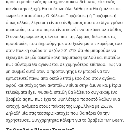
προετοιμασία ενός πρωτοχρονιάτικου δείπνου, είτε ενός
πικνίκ στην εξοχή, θα τα έκανε όλα λάθος και θα έμπλεκε σε
κωμικές καταστάσεις. Ο Κάλεμπ Ταρζούσκι ( ή Ταρζέφσκι ή
όπως αλλιώς λέγεται ) είναι ο άνθρωπος που στο λίγο χρόνο
παρουσίας του στο παρκέ είναι ικανός να τα κάνει όλα λάθος.
Ο αναπληρωματικός σέντερ -πια- της Αρμάνι, διέψευσε τις
προσδοκίες που δημιούργησε στο ξεκίνημα της καριέρας του
στην Ιταλική ομάδα τη σεζόν 2017/18 ότι θα μπορούσε να
εξελιχθεί σε μία αρκετά καλή περίπτωση ψηλού και πιστεύω
πως σύντομα θα αγωνίζεται σε χαμηλότερο επίπεδο. Πως να
μη συμβεί αυτό όταν ο προπονητής δεν μπορεί να τον
εμπιστευτεί πάνω από οκτώ λεπτά μέσο όρο στον αγώνα,
αφού και στόχος των αντιπάλων είναι στην άμυνα και μέτρια
τελειώματα έχει. Φυσικά, επειδή θα λάβει το συγκεκριμένο
βραβείο ας πω πως έχει το υψηλότερο ποσοστό λαθών ανά
κατοχή, ανάμεσα στους παίκτες της Ευρωλίγκα με 25,3%.
Δηλαδή μία στις τέσσερις κατοχές που θα πάρει θα την
αχρηστευσει. Συγχαρητήρια Κάλεμπ για το βραβείο ‘’Mr Bean’’.