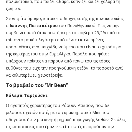
πολυκατοικία, που παίζει κιθάρα, καπνίζει και ζει χαλαρά τη
ζωή του.
Στον τρίτο όροφο, κατοικεί ο διαχειριστής της πολυκατοικίας
ο
Ιωάννης Παπαπέτρου
του Παναθηναϊκού. Πως να μην
συμβαίνει αυτό όταν σουτάρει με το φοβερό 25,2% από το
τρίποντο με κάτι λιγότερο από πέντε εκτελεσμένες
προσπάθειες ανά παιχνίδι, νούμερο που είναι το χειρότερο
της καριέρας του στην Ευρωλίγκα. Παρόλο που φέτος
υπάρχουν παίκτες να πάρουν από πάνω του τις τόσες
ευθύνες που είχε την προηγούμενη σεζόν, το ποσοστό αντί
να καλυτερέψει, χειροτέρεψε.
To βραβείο του ‘’Μr Bean’’
Κάλεμπ Ταρζούσκι
Ο αγαπητός χαρακτήρας του Ρόουαν Άτκισον, που δε
μιλούσε σχεδόν ποτέ, με το χαρακτηριστικό Mini που
οδηγούσε ήταν μία κινητή μηχανή παραγωγής λαθών. Σε όλες
τις καταστάσεις που έμπλεκε, είτε αυτές αφορούσαν την