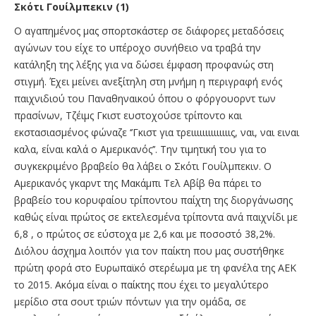
Σκότι Γουίλμπεκιν (1)
Ο αγαπημένος μας σπορτσκάστερ σε διάφορες μεταδόσεις
αγώνων του είχε το υπέροχο συνήθειο να τραβά την
κατάληξη της λέξης για να δώσει έμφαση προφανώς στη
στιγμή. Έχει μείνει ανεξίτηλη στη μνήμη η περιγραφή ενός
παιχνιδιού του Παναθηναικού όπου ο φόργουορντ των
πρασίνων, Τζέιμς Γκιστ ευστοχούσε τρίποντο και
εκστασιασμένος φώναζε ‘’Γκιστ για τρειιιιιιιιιιιιιις, ναι, ναι ειναι
καλα, είναι καλά ο Αμερικανός’’. Την τιμητική του για το
συγκεκριμένο βραβείο θα λάβει ο Σκότι Γουίλμπεκιν. Ο
Αμερικανός γκαρντ της Μακάμπι Τελ Αβίβ θα πάρει το
βραβείο του κορυφαίου τρίποντου παίχτη της διοργάνωσης
καθώς είναι πρώτος σε εκτελεσμένα τρίποντα ανά παιχνίδι με
6,8 , ο πρώτος σε εύστοχα με 2,6 και με ποσοστό 38,2%.
Διόλου άσχημα λοιπόν για τον παίκτη που μας συστήθηκε
πρώτη φορά στο Ευρωπαϊκό στερέωμα με τη φανέλα της ΑΕΚ
το 2015. Ακόμα είναι ο παίκτης που έχει το μεγαλύτερο
μερίδιο στα σουτ τριών πόντων για την ομάδα, σε