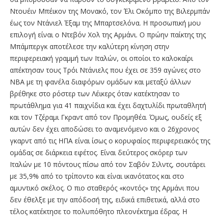
Ντουέιν Μπέικον της Μονακό, τον Έλι Οκόμπο της Βιλερμπάν
έως τον Ντάνιελ Έξαμ της Μπαρτσελόνα. Η προσωπική μου
επιλογή είναι ο Ντεβόν Χολ της Αρμάνι. Ο πρώην παίκτης της
Mπάμπεργκ αποτέλεσε την καλύτερη κίνηση στην
περιφερειακή γραμμή των Ιταλών, οι οποίοι το καλοκαίρι
απέκτησαν τους Τρόι Ντάνιελς που έχει σε 359 αγώνες στο
ΝΒΑ με τη φανέλα διαφόρων ομάδων και μεταξύ άλλων
βρέθηκε στο ρόστερ των Λέικερς όταν κατέκτησαν το
πρωτάθλημα για 41 παιχνίδια και έχει δαχτυλίδι πρωταθλητή
και τον Τζέραμι Γκραντ από τον Προμηθέα. Όμως, ουδείς εξ
αυτών δεν έχει αποδώσει το αναμενόμενο και ο 26χρονος
γκαρντ από τις ΗΠΑ είναι ίσως ο κορυφαίος περιφερειακός της
ομάδας σε διάρκεια εφέτος. Είναι δεύτερος σκόρερ των
Ιταλών με 10 πόντους πίσω από τον Σαβόν Σιλντς, σουτάρει
με 35,9% από το τρίποντο και είναι ικανότατος και στο
αμυντικό σκέλος. Ο πιο σταθερός «κοντός» της Αρμάνι που
δεν έθελξε με την απόδοσή της, ειδικά επιθετικά, αλλά στο
τέλος κατέκτησε το πολυπόθητο πλεονέκτημα έδρας. Η