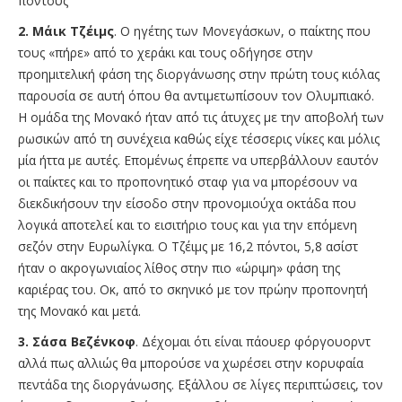
πόντους
2. Μάικ Τζέιμς
. Ο ηγέτης των Μονεγάσκων, ο παίκτης που
τους «πήρε» από το χεράκι και τους οδήγησε στην
προημιτελική φάση της διοργάνωσης στην πρώτη τους κιόλας
παρουσία σε αυτή όπου θα αντιμετωπίσουν τον Ολυμπιακό.
Η ομάδα της Μονακό ήταν από τις άτυχες με την αποβολή των
ρωσικών από τη συνέχεια καθώς είχε τέσσερις νίκες και μόλις
μία ήττα με αυτές. Επομένως έπρεπε να υπερβάλλουν εαυτόν
οι παίκτες και το προπονητικό σταφ για να μπορέσουν να
διεκδικήσουν την είσοδο στην προνομιούχα οκτάδα που
λογικά αποτελεί και το εισιτήριο τους και για την επόμενη
σεζόν στην Ευρωλίγκα. O Tζέιμς με 16,2 πόντοι, 5,8 ασίστ
ήταν ο ακρογωνιαίος λίθος στην πιο «ώριμη» φάση της
καριέρας του. Οκ, από το σκηνικό με τον πρώην προπονητή
της Μονακό και μετά.
3. Σάσα Βεζένκοφ
. Δέχομαι ότι είναι πάουερ φόργουορντ
αλλά πως αλλιώς θα μπορούσε να χωρέσει στην κορυφαία
πεντάδα της διοργάνωσης. Εξάλλου σε λίγες περιπτώσεις, τον