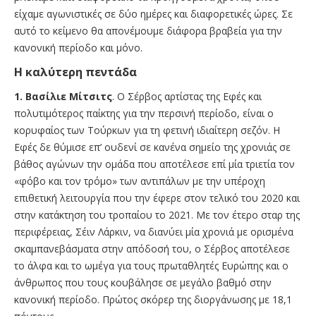
είχαμε αγωνιστικές σε δύο ημέρες και διαφορετικές ώρες. Σε
αυτό το κείμενο θα απονέμουμε διάφορα βραβεία για την
κανονική περίοδο και μόνο.
Η καλύτερη πεντάδα
1. Βασίλιε Μίτσιτς
. Ο Σέρβος αρτίστας της Εφές και
πολυτιμότερος παίκτης για την περσινή περίοδο, είναι ο
κορυφαίος των Τούρκων για τη φετινή ιδιαίτερη σεζόν. Η
Εφές δε θύμισε επ’ ουδενί σε κανένα σημείο της χρονιάς σε
βάθος αγώνων την ομάδα που αποτέλεσε επί μία τριετία τον
«φόβο και τον τρόμο» των αντιπάλων με την υπέροχη
επιθετική λειτουργία που την έφερε στον τελικό του 2020 και
στην κατάκτηση του τροπαίου το 2021. Με τον έτερο σταρ της
περιφέρειας, Σέιν Λάρκιν, να διανύει μία χρονιά με ορισμένα
σκαμπανεβάσματα στην απόδοσή του, ο Σέρβος αποτέλεσε
το άλφα και το ωμέγα για τους πρωταθλητές Ευρώπης και ο
άνθρωπος που τους κουβάλησε σε μεγάλο βαθμό στην
κανονική περίοδο. Πρώτος σκόρερ της διοργάνωσης με 18,1