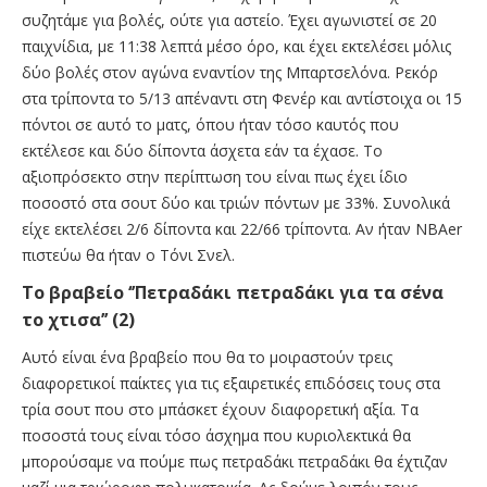
συζητάμε για βολές, ούτε για αστείο. Έχει αγωνιστεί σε 20
παιχνίδια, με 11:38 λεπτά μέσο όρο, και έχει εκτελέσει μόλις
δύο βολές στον αγώνα εναντίον της Μπαρτσελόνα. Ρεκόρ
στα τρίποντα το 5/13 απέναντι στη Φενέρ και αντίστοιχα οι 15
πόντοι σε αυτό το ματς, όπου ήταν τόσο καυτός που
εκτέλεσε και δύο δίποντα άσχετα εάν τα έχασε. Το
αξιοπρόσεκτο στην περίπτωση του είναι πως έχει ίδιο
ποσοστό στα σουτ δύο και τριών πόντων με 33%. Συνολικά
είχε εκτελέσει 2/6 δίποντα και 22/66 τρίποντα. Aν ήταν ΝΒΑer
πιστεύω θα ήταν ο Τόνι Σνελ.
Το βραβείο ‘’Πετραδάκι πετραδάκι για τα σένα
το χτισα’’ (2)
Αυτό είναι ένα βραβείο που θα το μοιραστούν τρεις
διαφορετικοί παίκτες για τις εξαιρετικές επιδόσεις τους στα
τρία σουτ που στο μπάσκετ έχουν διαφορετική αξία. Τα
ποσοστά τους είναι τόσο άσχημα που κυριολεκτικά θα
μπορούσαμε να πούμε πως πετραδάκι πετραδάκι θα έχτιζαν