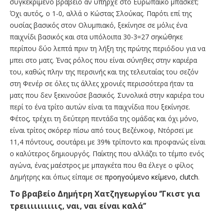
συγκεκριμένο βραβείο αν υπήρχε στο Ευρωπαϊκό μπάσκετ;
Όχι αυτός, ο 1-0, αλλά ο Κώστας Σλούκας. Παρότι επί της
ουσίας βασικός στον Ολυμπιακό, ξεκίνησε σε μόλις ένα
παιχνίδι βασικός και στα υπόλοιπα 30-3=27 σηκώθηκε
περίπου δύο λεπτά πριν τη λήξη της πρώτης περιόδου για να
μπει στο ματς. Ένας ρόλος που είναι σύνηθες στην καριέρα
του, καθώς πλην της περσινής και της τελευταίας του σεζόν
στη Φενέρ σε όλες τις άλλες χρονιές περισσότερα ήταν τα
ματς που δεν ξεκινούσε βασικός. Συνολικά στην καριέρα του
περί το ένα τρίτο αυτών είναι τα παιχνίδια που ξεκίνησε.
Φέτος, τρέχει τη δεύτερη πεντάδα της ομάδας και όχι μόνο,
είναι τρίτος σκόρερ πίσω από τους Βεζένκοφ, Ντόρσεϊ με
11,4 πόντους, σουτάρει με 39% τρίποντο και προφανώς είναι
ο καλύτερος δημιουργός. Παίκτης που αλλάζει το τέμπο ενός
αγώνα, ένας μαέστρος με μπαγκέτα που θα έλεγε ο φίλος
Δημήτρης και όπως είπαμε σε
προηγούμενο κείμενο, clutch
.
Το βραβείο Δημήτρη Χατζηγεωργίου ‘’Γκιστ για
τρειιιιιιιιιις, ναι, ναι είναι καλά’’