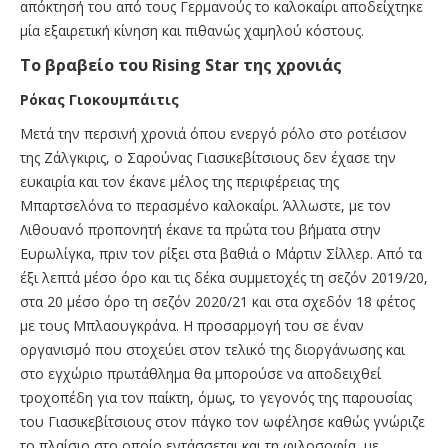
απόκτησή του από τους Γερμανούς το καλοκαίρι αποδείχτηκε
μία εξαιρετική κίνηση και πιθανώς χαμηλού κόστους.
Το βραβείο του Rising Star της χρονιάς
Ρόκας Γιοκουμπάιτις
Μετά την περσινή χρονιά όπου ενεργό ρόλο στο ροτέισον
της Ζάλγκιρις, ο Σαρούνας Γιασικεβίτσιους δεν έχασε την
ευκαιρία και τον έκανε μέλος της περιφέρειας της
Μπαρτσελόνα το περασμένο καλοκαίρι. Άλλωστε, με τον
Λιθουανό προπονητή έκανε τα πρώτα του βήματα στην
Ευρωλίγκα, πριν τον ρίξει στα βαθιά ο Μάρτιν Σίλλερ. Από τα
έξι λεπτά μέσο όρο και τις δέκα συμμετοχές τη σεζόν 2019/20,
στα 20 μέσο όρο τη σεζόν 2020/21 και στα σχεδόν 18 φέτος
με τους Μπλαουγκράνα. Η προσαρμογή του σε έναν
οργανισμό που στοχεύει στον τελικό της διοργάνωσης και
στο εγχώριο πρωτάθλημα θα μπορούσε να αποδειχθεί
τροχοπέδη για τον παίκτη, όμως, το γεγονός της παρουσίας
του Γιασικεβίτσιους στον πάγκο τον ωφέλησε καθώς γνώριζε
το πλαίσιο στο οποίο εντάσσεται και τη φιλοσοφία, με