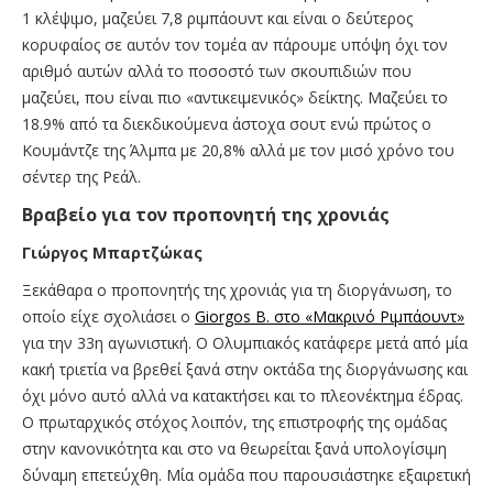
1 κλέψιμο, μαζεύει 7,8 ριμπάουντ και είναι ο δεύτερος
κορυφαίος σε αυτόν τον τομέα αν πάρουμε υπόψη όχι τον
αριθμό αυτών αλλά το ποσοστό των σκουπιδιών που
μαζεύει, που είναι πιο «αντικειμενικός» δείκτης. Μαζεύει το
18.9% από τα διεκδικούμενα άστοχα σουτ ενώ πρώτος ο
Κουμάντζε της Άλμπα με 20,8% αλλά με τον μισό χρόνο του
σέντερ της Ρεάλ.
Βραβείο για τον προπονητή της χρονιάς
Γιώργος Μπαρτζώκας
Ξεκάθαρα ο προπονητής της χρονιάς για τη διοργάνωση, το
οποίο είχε σχολιάσει ο
Giorgos B. στο «Μακρινό Ριμπάουντ»
για την 33η αγωνιστική. O Ολυμπιακός κατάφερε μετά από μία
κακή τριετία να βρεθεί ξανά στην οκτάδα της διοργάνωσης και
όχι μόνο αυτό αλλά να κατακτήσει και το πλεονέκτημα έδρας.
Ο πρωταρχικός στόχος λοιπόν, της επιστροφής της ομάδας
στην κανονικότητα και στο να θεωρείται ξανά υπολογίσιμη
δύναμη επετεύχθη. Μία ομάδα που παρουσιάστηκε εξαιρετική