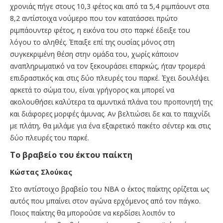
χρονιάς πήγε στους 10,3 φέτος και από τα 5,4 ριμπάουντ στα
8,2 αντίστοιχα νούμερο που τον κατατάσσει πρώτο
ριμπάουντερ φέτος, η εικόνα του στο παρκέ έδειξε του
λόγου το αληθές. Έπαιξε επί της ουσίας μόνος στη
συγκεκριμένη θέση στην ομάδα του, χωρίς κάποιον
αναπληρωματικό να τον ξεκουράσει επαρκώς, ήταν τρομερά
επιδραστικός και στις δύο πλευρές του παρκέ. Έχει δουλέψει
αρκετά το σώμα του, είναι γρήγορος και μπορεί να
ακολουθήσει καλύτερα τα αμυντικά πλάνα του προπονητή της
και διάφορες μορφές άμυνας. Αν βελτιώσει δε και το παιχνίδι
με πλάτη, θα μιλάμε για ένα εξαιρετικό πακέτο σέντερ και στις
δύο πλευρές του παρκέ.
To βραβείο του έκτου παίκτη
Κώστας Σλούκας
Στο αντίστοιχο βραβείο του ΝΒΑ ο έκτος παίκτης ορίζεται ως
αυτός που μπαίνει στον αγώνα ερχόμενος από τον πάγκο.
Ποιος παίκτης θα μπορούσε να κερδίσει λοιπόν το