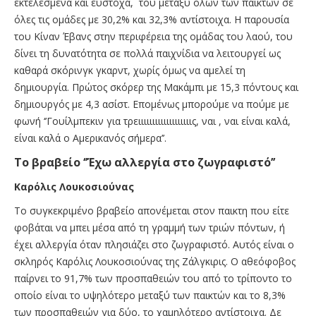
εκτελεσμένα και εύστοχα, του μεταξύ όλων των παικτών σε
όλες τις ομάδες με 30,2% και 32,3% αντίστοιχα. Η παρουσία
του Κίναν Έβανς στην περιφέρεια της ομάδας του λαού, του
δίνει τη δυνατότητα σε πολλά παιχνίδια να λειτουργεί ως
καθαρά σκόρινγκ γκαρντ, χωρίς όμως να αμελεί τη
δημιουργία. Πρώτος σκόρερ της Μακάμπι με 15,3 πόντους και
δημιουργός με 4,3 ασίστ. Επομένως μπορούμε να πούμε με
φωνή ‘’Γουίλμπεκιν για τρειιιιιιιιιιιιιιιιιιις, ναι , ναι είναι καλά,
είναι καλά ο Αμερικανός σήμερα’’.
Το βραβείο ‘’Έχω αλλεργία στο ζωγραφιστό’’
Καρόλις Λουκοσιούνας
Το συγκεκριμένο βραβείο απονέμεται στον παικτη που είτε
φοβάται να μπει μέσα από τη γραμμή των τριών πόντων, ή
έχει αλλεργία όταν πλησιάζει στο ζωγραφιστό. Αυτός είναι ο
σκληρός Καρόλις Λουκοσιούνας της Ζάλγκιρις. Ο αθεόφοβος
παίρνει το 91,7% των προσπαθειών του από το τρίποντο το
οποίο είναι το υψηλότερο μεταξύ των παικτών και το 8,3%
των προσπαθειών για δύο, το χαμηλότερο αντίστοιχα. Δε