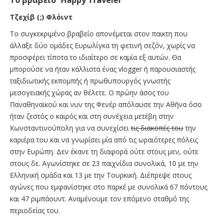
Το βραβείο ‘’Happy Traveler’’
Τζεχίβ (;) Φλόιντ
Το συγκεκριμένο βραβείο απονέμεται στον παικτη που
άλλαξε δύο ομάδες Ευρωλίγκα τη φετινή σεζόν, χωρίς να
προσφέρει τίποτα το ιδιαίτερο σε καμία εξ αυτών. Θα
μπορούσε να ήταν κάλλιστα ένας vlogger ή παρουσιαστής
ταξιδιωτικής εκπομπής ή πρωθυπουργός γνωστής
μεσογειακής χώρας αν θέλετε. Ο πρώην άσος του
Παναθηναϊκού και νυν της Φενέρ απόλαυσε την Αθήνα όσο
ήταν ζεστός ο καιρός και στη συνέχεια μετέβη στην
Κωνσταντινούπολη για να συνεχίσει
τις διακοπές του
την
καριέρα του και να γνωρίσει μία από τις ωραιότερες πόλεις
στην Ευρώπη. Δεν έκανε τη διαφορά ούτε στους μεν, ούτε
στους δε. Αγωνίστηκε σε 23 παιχνίδια συνολικά, 10 με την
Ελληνική ομάδα και 13 με την Τουρκική. Διέπρεψε στους
αγώνες που εμφανίστηκε στο παρκέ με συνολικά 67 πόντους
και 47 ριμπάουντ. Αναμένουμε τον επόμενο σταθμό της
περιοδείας του.