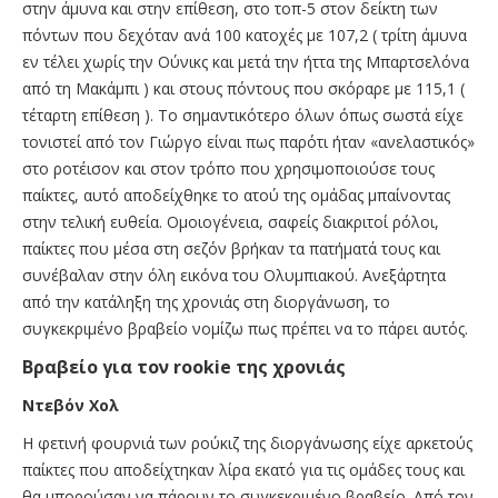
στην άμυνα και στην επίθεση, στο τοπ-5 στον δείκτη των
πόντων που δεχόταν ανά 100 κατοχές με 107,2 ( τρίτη άμυνα
εν τέλει χωρίς την Ούνικς και μετά την ήττα της Μπαρτσελόνα
από τη Μακάμπι ) και στους πόντους που σκόραρε με 115,1 (
τέταρτη επίθεση ). Το σημαντικότερο όλων όπως σωστά είχε
τονιστεί από τον Γιώργο είναι πως παρότι ήταν «ανελαστικός»
στο ροτέισον και στον τρόπο που χρησιμοποιούσε τους
παίκτες, αυτό αποδείχθηκε το ατού της ομάδας μπαίνοντας
στην τελική ευθεία. Ομοιογένεια, σαφείς διακριτοί ρόλοι,
παίκτες που μέσα στη σεζόν βρήκαν τα πατήματά τους και
συνέβαλαν στην όλη εικόνα του Ολυμπιακού. Ανεξάρτητα
από την κατάληξη της χρονιάς στη διοργάνωση, το
συγκεκριμένο βραβείο νομίζω πως πρέπει να το πάρει αυτός.
Βραβείο για τον rookie της χρονιάς
Ντεβόν Χολ
Η φετινή φουρνιά των ρούκιζ της διοργάνωσης είχε αρκετούς
παίκτες που αποδείχτηκαν λίρα εκατό για τις ομάδες τους και
θα μπορούσαν να πάρουν το συγκεκριμένο βραβείο. Από τον