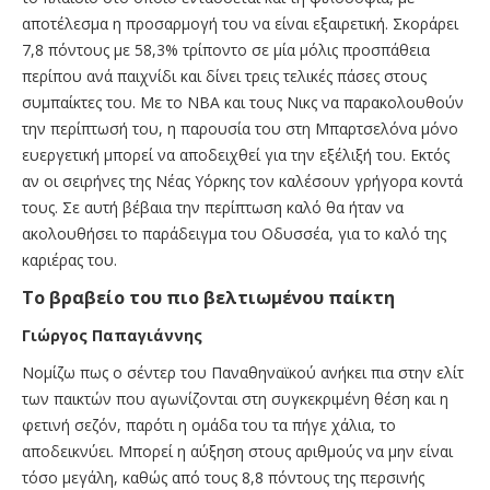
αποτέλεσμα η προσαρμογή του να είναι εξαιρετική. Σκοράρει
7,8 πόντους με 58,3% τρίποντο σε μία μόλις προσπάθεια
περίπου ανά παιχνίδι και δίνει τρεις τελικές πάσες στους
συμπαίκτες του. Με το ΝΒΑ και τους Νικς να παρακολουθούν
την περίπτωσή του, η παρουσία του στη Μπαρτσελόνα μόνο
ευεργετική μπορεί να αποδειχθεί για την εξέλιξή του. Εκτός
αν οι σειρήνες της Νέας Υόρκης τον καλέσουν γρήγορα κοντά
τους. Σε αυτή βέβαια την περίπτωση καλό θα ήταν να
ακολουθήσει το παράδειγμα του Οδυσσέα, για το καλό της
καριέρας του.
Το βραβείο του πιο βελτιωμένου παίκτη
Γιώργος Παπαγιάννης
Νομίζω πως ο σέντερ του Παναθηναϊκού ανήκει πια στην ελίτ
των παικτών που αγωνίζονται στη συγκεκριμένη θέση και η
φετινή σεζόν, παρότι η ομάδα του τα πήγε χάλια, το
αποδεικνύει. Μπορεί η αύξηση στους αριθμούς να μην είναι
τόσο μεγάλη, καθώς από τους 8,8 πόντους της περσινής