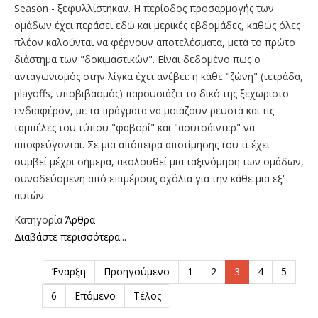
Season - ξεφυλλίστηκαν. Η περίοδος προσαρμογής των
ομάδων έχει περάσει εδώ και μερικές εβδομάδες, καθώς όλες
πλέον καλούνται να φέρνουν αποτελέσματα, μετά το πρώτο
διάστημα των "δοκιμαστικών". Είναι δεδομένο πως ο
ανταγωνισμός στην λίγκα έχει ανέβει: η κάθε "ζώνη" (τετράδα,
playoffs, υποβιβασμός) παρουσιάζει το δικό της ξεχωριστο
ενδιαφέρον, με τα πράγματα να μοιάζουν ρευστά και τις
ταμπέλες του τύπου "φαβορί" και "αουτσάιντερ" να
αποφεύγονται. Σε μια απόπειρα αποτίμησης του τι έχει
συμβεί μέχρι σήμερα, ακολουθεί μια ταξινόμηση των ομάδων,
συνοδεύομενη από επιμέρους σχόλια για την κάθε μια εξ'
αυτών.
Κατηγορία
Άρθρα
Διαβάστε περισσότερα...
Έναρξη
Προηγούμενο
1
2
3
4
5
6
Επόμενο
Τέλος