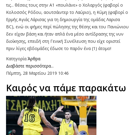
τις... θέσεις τους στην Α1 «πουλάνε» ο Χολαργός (φαβορί ο
Κολοσσός Ρόδου, αουτσάιντερ το Λαύριο), η Κύμη (φαβορί ο
Ερμής Αγιάς Λάρισας για τη δημιουργία της ομάδας Λαρισα
BC), ενώ οι φήμες περί πώλησης της θέσης και του Πανιώνιου
δεν είχαν βάση και ήταν απλά ένα μέσο αντίδρασης της νυν
διοίκησης, επειδή στη Γενική Συνέλευση που είχε οριστεί
πριν λίγες εβδομάδες έδωσε το παρόν ένα (1) άτομο!
Κατηγορία
Άρθρα
Διαβάστε περισσότερα...
Πέμπτη, 28 Μαρτίου 2019 10:46
Καιρός να πάμε παρακάτω