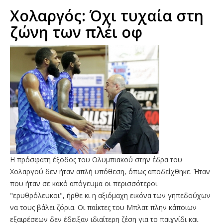
Χολαργός: Όχι τυχαία στη
ζώνη των πλέι οφ
Η πρόσφατη έξοδος του Ολυμπιακού στην έδρα του
Χολαργού δεν ήταν απλή υπόθεση, όπως αποδείχθηκε. Ήταν
που ήταν σε κακό απόγευμα οι περισσότεροι
"ερυθρόλευκοι", ήρθε κι η αξιόμαχη εικόνα των γηπεδούχων
να τους βάλει ζόρια. Οι παίκτες του Μπλατ πλην κάποιων
εξαιρέσεων δεν έδειξαν ιδιαίτερη ζέση για το παιχνίδι και