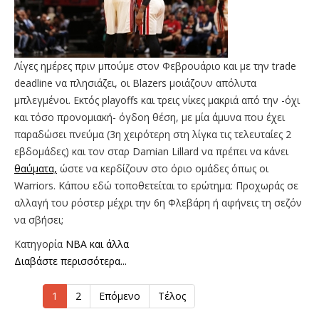
Λίγες ημέρες πριν μπούμε στον Φεβρουάριο και με την trade
deadline να πλησιάζει, οι Blazers μοιάζουν απόλυτα
μπλεγμένοι. Εκτός playoffs και τρεις νίκες μακριά από την -όχι
και τόσο προνομιακή- όγδοη θέση, με μία άμυνα που έχει
παραδώσει πνεύμα (3η χειρότερη στη λίγκα τις τελευταίες 2
εβδομάδες) και τον σταρ Damian Lillard να πρέπει να κάνει
θαύματα,
ώστε να κερδίζουν στο όριο ομάδες όπως οι
Warriors. Κάπου εδώ τοποθετείται το ερώτημα: Προχωράς σε
αλλαγή του ρόστερ μέχρι την 6η Φλεβάρη ή αφήνεις τη σεζόν
να σβήσει;
Κατηγορία
NBA και άλλα
Διαβάστε περισσότερα...
1
2
Επόμενο
Τέλος