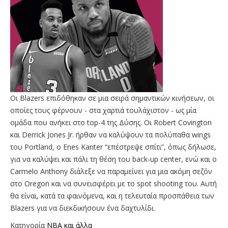
Οι Blazers επιδόθηκαν σε μια σειρά σημαντικών κινήσεων, οι
οποίες τους φέρνουν - στα χαρτιά τουλάχιστον - ως μία
ομάδα που ανήκει στο top-4 της Δύσης. Οι Robert Covington
και Derrick Jones Jr. ήρθαν να καλύψουν τα πολύπαθα wings
του Portland, o Enes Kanter “επέστρεψε σπίτι”, όπως δήλωσε,
για να καλύψει και πάλι τη θέση του back-up center, ενώ και ο
Carmelo Anthony διάλεξε να παραμείνει για μια ακόμη σεζόν
στο Oregon και να συνεισφέρει με το spot shooting του. Αυτή
θα είναι, κατά τα φαινόμενα, και η τελευταία προσπάθεια των
Blazers για να διεκδικήσουν ένα δαχτυλίδι.
Κατηγορία
NBA και άλλα