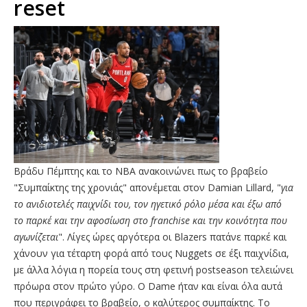
reset
Βράδυ Πέμπτης και το ΝΒΑ ανακοινώνει πως το βραβείο
"Συμπαίκτης της χρονιάς" απονέμεται στον Damian Lillard, "
για
το ανιδιοτελές παιχνίδι του, τον ηγετικό ρόλο μέσα και έξω από
το παρκέ και την αφοσίωση στο franchise και την κοινότητα που
αγωνίζεται
". Λίγες ώρες αργότερα οι Blazers πατάνε παρκέ και
χάνουν για τέταρτη φορά από τους Nuggets σε έξι παιχνίδια,
με άλλα λόγια η πορεία τους στη φετινή postseason τελειώνει
πρόωρα στον πρώτο γύρο. Ο Dame ήταν και είναι όλα αυτά
που περιγράφει το βραβείο, ο καλύτερος συμπαίκτης. Το