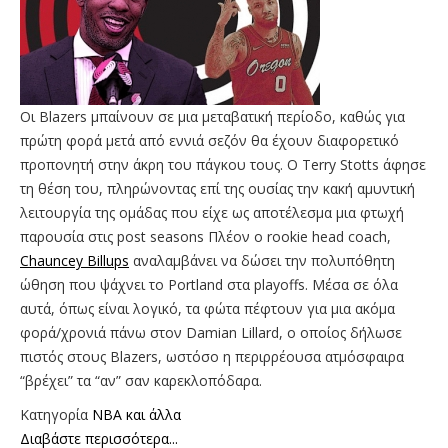
Οι Blazers μπαίνουν σε μια μεταβατική περίοδο, καθώς για
πρώτη φορά μετά από εννιά σεζόν θα έχουν διαφορετικό
προπονητή στην άκρη του πάγκου τους. Ο Terry Stotts άφησε
τη θέση του, πληρώνοντας επί της ουσίας την κακή αμυντική
λειτουργία της ομάδας που είχε ως αποτέλεσμα μια φτωχή
παρουσία στις post seasons Πλέον ο rookie head coach,
Chauncey Billups
αναλαμβάνει να δώσει την πολυπόθητη
ώθηση που ψάχνει το Portland στα playoffs. Μέσα σε όλα
αυτά, όπως είναι λογικό, τα φώτα πέφτουν για μια ακόμα
φορά/χρονιά πάνω στον Damian Lillard, ο οποίος δήλωσε
πιστός στους Blazers, ωστόσο η περιρρέουσα ατμόσφαιρα
“βρέχει” τα “αν” σαν καρεκλοπόδαρα.
Κατηγορία
NBA και άλλα
Διαβάστε περισσότερα...