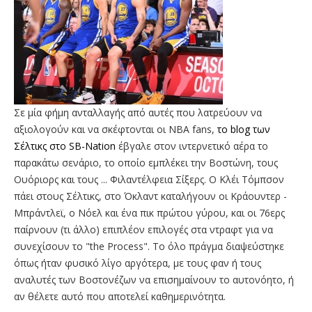
Σε μία φήμη ανταλλαγής από αυτές που λατρεύουν να
αξιολογούν και να σκέφτονται οι ΝΒΑ fans,
το blog των
Σέλτικς στο SB-Nation
έβγαλε στον ιντερνετικό αέρα το
παρακάτω σενάριο, το οποίο εμπλέκει την Βοστώνη, τους
Ουόριορς και τους ... Φιλαντέλφεια Σίξερς. Ο Κλέι Τόμπσον
πάει στους Σέλτικς, στο Όκλαντ καταλήγουν οι Κράουντερ -
Μπράντλεϊ, o Nόελ και ένα πικ πρώτου γύρου, και οι 76ερς
παίρνουν (τι άλλο) επιπλέον επιλογές στα ντραφτ για να
συνεχίσουν το "the Process". Το όλο πράγμα διαψεύστηκε
όπως ήταν φυσικό λίγο αργότερα, με τους φαν ή τους
αναλυτές των Βοστονέζων να επισημαίνουν το αυτονόητο, ή
αν θέλετε αυτό που αποτελεί καθημερινότητα.