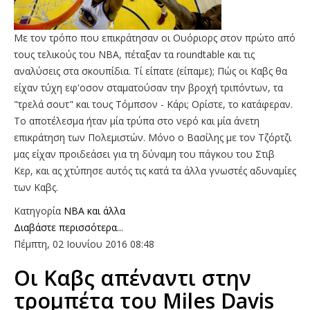
Με τον τρόπο που επικράτησαν οι Ουόριορς στον πρώτο από
τους τελικούς του ΝΒΑ, πέταξαν τα roundtable και τις
αναλύσεις στα σκουπίδια. Τί είπατε (είπαμε); Πώς οι Καβς θα
είχαν τύχη εφ'οσον σταματούσαν την βροχή τριπόντων, τα
"τρελά σουτ" και τους Τόμπσον - Κάρι; Ορίστε, το κατάφεραν.
Το αποτέλεσμα ήταν μία τρύπα στο νερό και μία άνετη
επικράτηση των Πολεμιστών. Μόνο ο Βασίλης με τον Τζόρτζι
μας είχαν προιδεάσει για τη δύναμη του πάγκου του Στιβ
Κερ, και ας χτύπησε αυτός τις κατά τα άλλα γνωστές αδυναμίες
των Καβς.
Κατηγορία
NBA και άλλα
Διαβάστε περισσότερα...
Πέμπτη, 02 Ιουνίου 2016 08:48
Oι Καβς απέναντι στην
τρομπέτα του Miles Davis