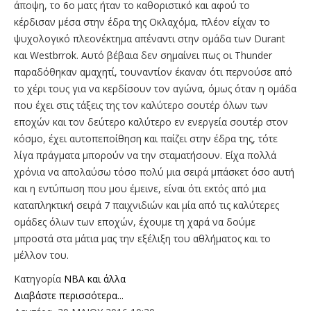
άποψη, το 6ο ματς ήταν το καθοριστικό και αφού το
κέρδισαν μέσα στην έδρα της Οκλαχόμα, πλέον είχαν το
ψυχολογικό πλεονέκτημα απέναντι στην ομάδα των Durant
και Westbrrok. Αυτό βέβαια δεν σημαίνει πως οι Thunder
παραδόθηκαν αμαχητί, τουναντίον έκαναν ότι περνούσε από
το χέρι τους για να κερδίσουν τον αγώνα, όμως όταν η ομάδα
που έχει στις τάξεις της τον καλύτερο σουτέρ όλων των
εποχών και τον δεύτερο καλύτερο εν ενεργεία σουτέρ στον
κόσμο, έχει αυτοπεποίθηση και παίζει στην έδρα της, τότε
λίγα πράγματα μπορούν να την σταματήσουν. Είχα πολλά
χρόνια να απολαύσω τόσο πολύ μια σειρά μπάσκετ όσο αυτή
και η εντύπωση που μου έμεινε, είναι ότι εκτός από μια
καταπληκτική σειρά 7 παιχνιδιών και μία από τις καλύτερες
ομάδες όλων των εποχών, έχουμε τη χαρά να δούμε
μπροστά στα μάτια μας την εξέλιξη του αθλήματος και το
μέλλον του.
Κατηγορία
NBA και άλλα
Διαβάστε περισσότερα...