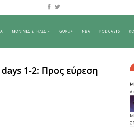
ΡΑ
ΜΟΝΙΜΕΣ ΣΤΗΛΕΣ
GURU+
NBA
PODCASTS
ΚΟ
days 1-2: Προς εύρεση
M
Α
M
Σ