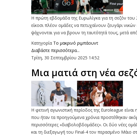
Η πρώτη εβδομάδα της Ευρωλίγκα για τη σεζόν του 20
είκοσι πλέον ομάδες να πετυχαίνουν ζευγάρι νικών κ
ψάχνονται για να βρουν τη ταυτότητά τους, μετά από
Κατηγορία
To μακρινό ριμπάουντ
Διαβάστε περισσότερα...
Τρίτη, 30 Σεπτεμβρίου 2025 14:52
Mια ματιά στη νέα σεζ
Η φετινή αγωνιστική περίοδος της Euroleague είναι
που ήταν τα προηγούμενα χρόνια προστέθηκαν ακόμα
περισσότερες «διαβολοβδομάδες». Οι δύο νέες ομάδ
και τη διεξαγωγή του Final-4 τον περασμένο Μάιο σ