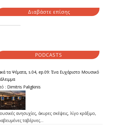
Διαβάστε επίσης
PODCASTS
κά τα Ψέματα, s.04, ep.09: Ένα Ευχάριστο Μουσικό
ιάλειμμα
πό :
Dimitris Paligkinis
υσικές ανησυχίες, άκυρες σκέψεις, λίγο κράξιμο,
ραβευμένες ταβέρνες…