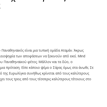
ς
 Παναθηναϊκός είναι μια τυπική ομάδα Αταμάν. Άκρως
πλειοψηφία των αποφάσεων να ξεκινούν από εκεί. Mind
ου Παναθηναϊκού φέτος; Μάλλον και τα δύο, ο
ε μια πρόταση. Είπε κάποιο ψέμα ο Σάρας όμως στα άνωθι; Σε
κό της Ευρωλίγκα συνήθως κρίνεται από τους καλύτερους
έχει τους τρεις από τους τέσσερις καλύτερους τέτοιους στο