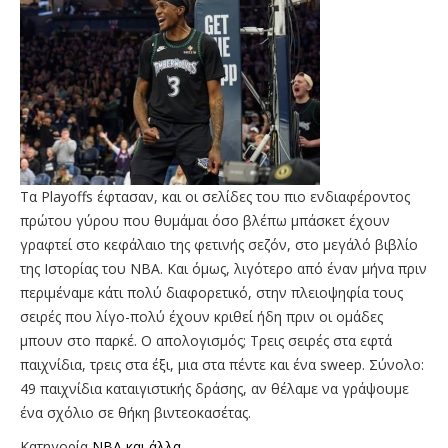
Τα Playoffs έφτασαν, και οι σελίδες του πιο ενδιαφέροντος
πρώτου γύρου που θυμάμαι όσο βλέπω μπάσκετ έχουν
γραφτεί στο κεφάλαιο της φετινής σεζόν, στο μεγάλό βιβλίο
της Iστορίας του NBA. Και όμως, λιγότερο από έναν μήνα πριν
περιμέναμε κάτι πολύ διαφορετικό, στην πλειοψηφία τους
σειρές που λίγο-πολύ έχουν κριθεί ήδη πριν οι ομάδες
μπουν στο παρκέ. Ο απολογισμός; Τρεις σειρές στα εφτά
παιχνίδια, τρεις στα έξι, μια στα πέντε και ένα sweep. Σύνολο:
49 παιχνίδια καταιγιστικής δράσης, αν θέλαμε να γράψουμε
ένα σχόλιο σε θήκη βιντεοκασέτας.
Κατηγορία
NBA και άλλα