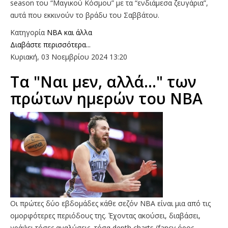
season του “Μαγικού Κόσμου” με τα “ενδιάμεσα ζευγάρια”,
αυτά που εκκινούν το βράδυ του Σαββάτου.
Κατηγορία
NBA και άλλα
Διαβάστε περισσότερα...
Κυριακή, 03 Νοεμβρίου 2024 13:20
Τα "Ναι μεν, αλλά..." των
πρώτων ημερών του ΝΒΑ
Οι πρώτες δύο εβδομάδες κάθε σεζόν NBA είναι μια από τις
ομορφότερες περιόδους της. Έχοντας ακούσει, διαβάσει,
γράψει τόσες αναλύσεις, τόσα depth charts (fancy όρος,