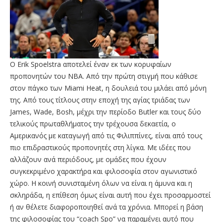
O Erik Spoelstra αποτελεί έναν εκ των κορυφαίων
προπονητών του ΝΒΑ. Από την πρώτη στιγμή που κάθισε
στον πάγκο των Miami Heat, η δουλειά του μιλάει από μόνη
της. Από τους τίτλους στην εποχή της αγίας τριάδας των
James, Wade, Bosh, μέχρι την περίοδο Butler και τους δύο
τελικούς πρωταθλήματος την τρέχουσα δεκαετία, ο
Αμερικανός με καταγωγή από τις Φιλιππίνες, είναι από τους
πιο επιδραστικούς προπονητές στη λίγκα. Με ιδέες που
αλλάζουν ανά περιόδους, με ομάδες που έχουν
συγκεκριμένο χαρακτήρα και φιλοσοφία στον αγωνιστικό
χώρο. Η κοινή συνισταμένη όλων να είναι η άμυνα και η
σκληράδα, η επίθεση όμως είναι αυτή που έχει προσαρμοστεί
ή αν θέλετε διαφοροποιηθεί ανά τα χρόνια. Μπορεί η βάση
της φιλοσοφίας του “coach Spo” να παραμένει αυτό που